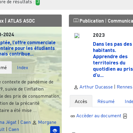
e de résultats :
3
ux |
ATLAS ASDC
Publication
|
Communica
3-2024
2023
ptée, l’offre commerciale
Dans les pas des
ntaire pour les étudiants
habitants.
ais contribue...
Apprendre des
territoires du
umé
Index
quotidien au pri
d’u...
e contexte de pandémie de
Arthur Ducasse
|
Rennes
9, suivie de l’inflation
le des prix de consommation,
Accès
Résumé
Ind
tion de la précarité
aire a été mise ...
Accèder au document
na Jégat
|
Caen
Morgane
ult
|
Caen