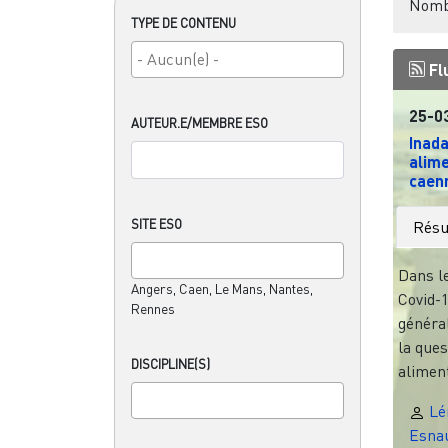
Nombr
TYPE DE CONTENU
Fl
25-0
AUTEUR.E/MEMBRE ESO
Inada
alime
caenn
SITE ESO
Rés
Dans l
Angers, Caen, Le Mans, Nantes,
Covid-1
Rennes
généra
la ques
DISCIPLINE(S)
aliment
Lé
Esna