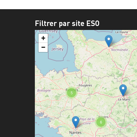
Filtrer par site ESO
+
−
5
6