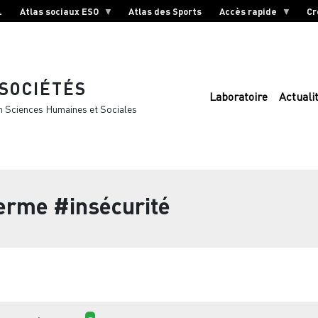
L
Atlas sociaux ESO
Atlas des Sports
Accès rapide
Cr
 SOCIÉTÉS
Laboratoire
Actuali
n Sciences Humaines et Sociales
terme
#insécurité