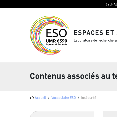
Menu top Header
Aller au contenu principal
EsoHA
ESPACES ET
Laboratoire de recherche e
Contenus associés au 
Fil d'Ariane
Accueil
Vocabulaire ESO
insécurité