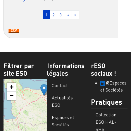
Pagination
Page courante
Page
Page
Page suivante
Dernière page
1
2
3
››
»
Filtrer par
Informations
rESO
site ESO
légales
sociaux !
@Espaces
Contact
+
et Sociétés
−
Actualités
Pratiques
ESO
Collection
Espaces et
ESO HAL-
Sociétés
SHS