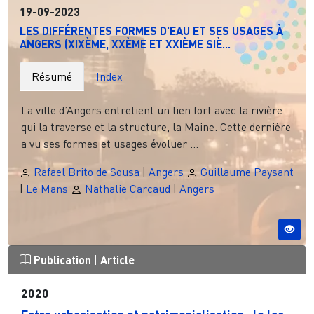
19-09-2023
LES DIFFÉRENTES FORMES D'EAU ET SES USAGES À
ANGERS (XIXÈME, XXÈME ET XXIÈME SIÈ...
Résumé
Index
La ville d’Angers entretient un lien fort avec la rivière
qui la traverse et la structure, la Maine. Cette dernière
a vu ses formes et usages évoluer ...
Rafael Brito de Sousa
|
Angers
Guillaume Paysant
|
Le Mans
Nathalie Carcaud
|
Angers
Publication
|
Article
2020
Entre urbanisation et patrimonialisation : le lac