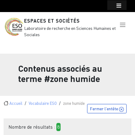
Menu top Header
Aller au contenu principal
ESPACES ET SOCIÉTÉS
Laboratoire de recherche en Sciences Humaines et
Sociales
Contenus associés au
terme
#zone humide
Fil d'Ariane
Accueil
Vocabulaire ESO
zone humide
Fermer l'entête
Nombre de résultats :
8