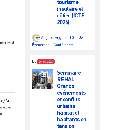
tourisme
insulaire et
côtier (ICTF
2026)
Angers
,
Angers - ESTHUA
|
ion Hal
Événement
|
Conférence
Le
29-06-2026
Séminaire
REHAL
Grands
événements
et conflits
ord/Sud
urbains :
pement
habitat et
9.
habitants en
tension