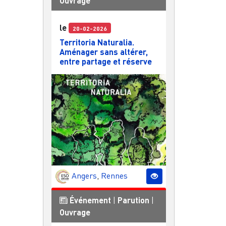
Ouvrage
le
20-02-2026
Territoria Naturalia.
Aménager sans altérer,
entre partage et réserve
Angers
,
Rennes
Événement
|
Parution
|
Ouvrage