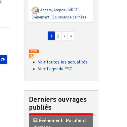
o
Angers
,
Angers - MRGT
|
Événement
|
Soutenance de thèse
Pagination
Page courante
Page
Page suivante
Dernière page
1
2
›
»
Voir toutes les actualités
Voir l'agenda ESO
Derniers ouvrages
publiés
Événement
|
Parution
|