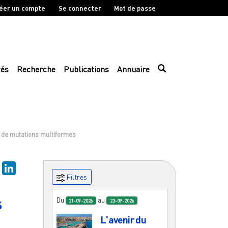
éer un compte
Se connecter
Mot de passe
tés
Recherche
Publications
Annuaire
e de mutations multiformes
sky
Mastodon
LinkedIn
Filtres
s
Du
au
21-09-2026
23-09-2026
L'avenir du