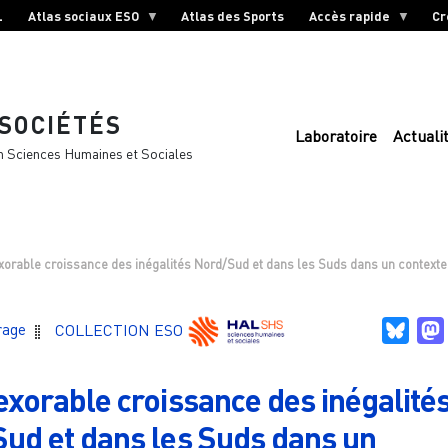
L
Atlas sociaux ESO
Atlas des Sports
Accès rapide
Cr
 SOCIÉTÉS
Laboratoire
Actuali
n Sciences Humaines et Sociales
xorable croissance des inégalités Nord/Sud et dans les Suds dans un context
Blue
rage
COLLECTION ESO
exorable croissance des inégalité
ud et dans les Suds dans un