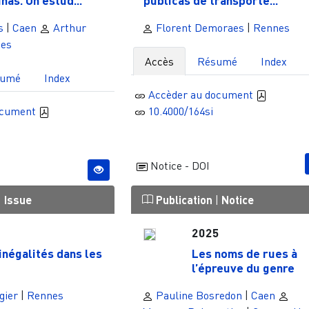
nas. Un estud...
públicas de transporte...
s
|
Caen
Arthur
Florent Demoraes
|
Rennes
es
Accès
Résumé
Index
sumé
Index
Accèder au document
ocument
10.4000/164si
Notice - DOI
|
Issue
Publication
|
Notice
2025
négalités dans les
Les noms de rues à
l’épreuve du genre
gier
|
Rennes
Pauline Bosredon
|
Caen