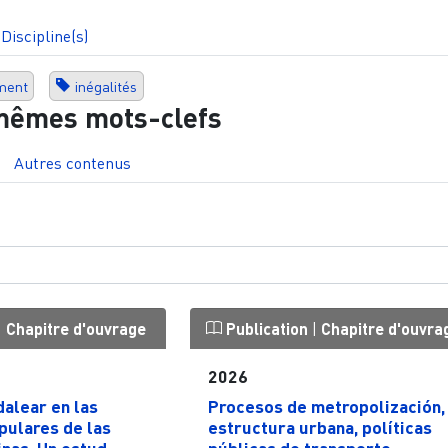
Discipline(s)
ment
inégalités
mêmes mots-clefs
Autres contenus
|
Chapitre d'ouvrage
Publication
|
Chapitre d'ouvra
2026
alear en las
Procesos de metropolización,
pulares de las
estructura urbana, políticas