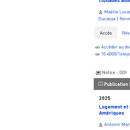
ciudades andi
Maëlle Luca
Ducasse
|
Renn
Accès
Ré
Accèder au d
10.4000/164sp
Notice - DOI
Publication
2025
Logement et i
Amériques
Antonin Mar