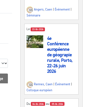
Angers
,
Caen
|
Événement
|
Séminaire
Le
22-06-2026
4e
Conférence
européenne
de géograpie
rurale, Porto,
22-26 juin
2026
ge
Rennes
,
Caen
|
Événement
|
Colloque européen
Du
au
04-06-2026
05-06-2026