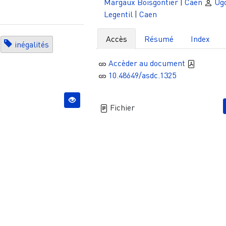
Margaux Boisgontier
|
Caen
Ug
Legentil
|
Caen
Accès
Résumé
Index
inégalités
Accèder au document
10.48649/asdc.1325
Fichier