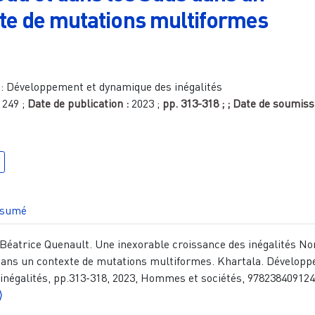
te de mutations multiformes
:
Développement et dynamique des inégalités
1249
;
Date de publication :
2023
;
pp.
313-318
;
; Date de soumiss
sumé
Béatrice Quenault. Une inexorable croissance des inégalités N
 dans un contexte de mutations multiformes. Khartala. Dévelop
inégalités, pp.313-318, 2023, Hommes et sociétés, 978238409124
⟩