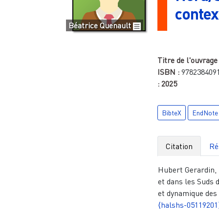
contex
Béatrice Quenault
Titre de l'ouvrage
ISBN :
978238409
:
2025
BibteX
EndNote
Citation
Ré
Hubert Gerardin, 
et dans les Suds
et dynamique des 
⟨halshs-05119201