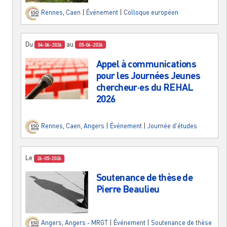
Rennes
,
Caen
|
Événement
|
Colloque européen
Du
au
04-06-2026
05-06-2026
Appel à communications
pour les Journées Jeunes
chercheur·es du REHAL
2026
Rennes
,
Caen
,
Angers
|
Événement
|
Journée d'études
Le
26-05-2026
Soutenance de thèse de
Pierre Beaulieu
Angers
,
Angers - MRGT
|
Événement
|
Soutenance de thèse