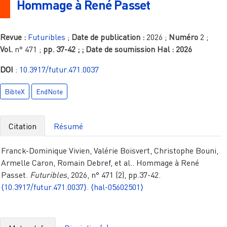
Hommage à René Passet
Revue :
Futuribles
;
Date de publication :
2026
;
Numéro
2
;
Vol.
n° 471
;
pp.
37-42
;
; Date de soumission Hal :
2026
DOI
:
10.3917/futur.471.0037
BibteX
EndNote
Citation
Résumé
Franck-Dominique Vivien, Valérie Boisvert, Christophe Bouni,
Armelle Caron, Romain Debref, et al.. Hommage à René
Passet.
Futuribles
, 2026, n° 471 (2), pp.37-42.
⟨10.3917/futur.471.0037⟩
.
⟨hal-05602501⟩