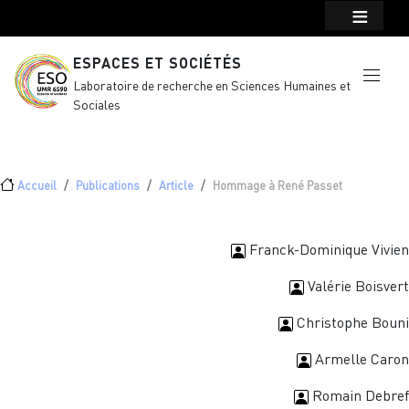
Menu top Header
Aller au contenu principal
ESPACES ET SOCIÉTÉS
Laboratoire de recherche en Sciences Humaines et
Sociales
Fil d'Ariane
Accueil
Publications
Article
Hommage à René Passet
Franck-Dominique Vivien
Valérie Boisvert
Christophe Bouni
Armelle Caron
Romain Debref