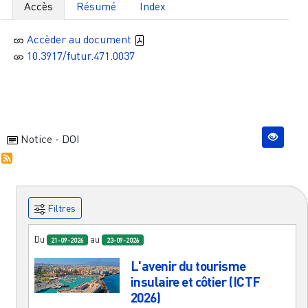
Accès
Résumé
Index
Accèder au document
10.3917/futur.471.0037
Notice - DOI
Filtres
Du
au
21-09-2026
23-09-2026
L'avenir du tourisme
insulaire et côtier (ICTF
2026)