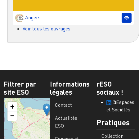
Angers
Voir tous les ouvrages
Filtrer par
Informations
rESO
site ESO
légales
sociaux !
@Espaces
Contact
+
et Sociétés
−
Actualités
Pratiques
ESO
Collection
Espaces et