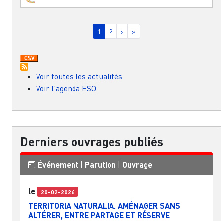
Pagination
Page courante
Page
Page suivante
Dernière page
1
2
›
»
Voir toutes les actualités
Voir l'agenda ESO
Derniers ouvrages publiés
Événement
|
Parution
|
Ouvrage
le
20-02-2026
TERRITORIA NATURALIA. AMÉNAGER SANS
ALTÉRER, ENTRE PARTAGE ET RÉSERVE