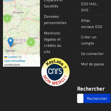
ESO HAL-
Sociétés
SHS
Données
5
Atlas
personnelles
sociaux ESO
Mentions
Créer un
légales et
6
compte
crédits du
site
Se connecter
Leaflet
|
©
Image
OpenStreetMap
Mot de passe
contributors
Rechercher
SEARCH