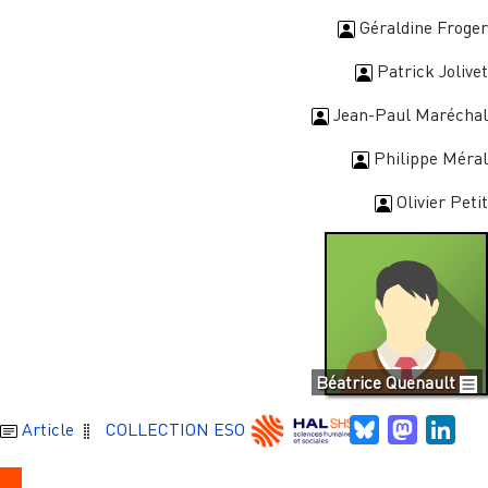
Géraldine Froger
Patrick Jolivet
Jean-Paul Maréchal
Philippe Méral
Olivier Petit
Béatrice Quenault
Bluesky
Mastodo
Link
Article
COLLECTION ESO