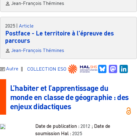
Jean-François Thémines
2025
|
Article
Postface - Le territoire à l'épreuve des
parcours
Jean-François Thémines
Bluesky
Mastodo
Link
Autre
COLLECTION ESO
L’habiter et l’apprentissage du
monde en classe de géographie : des
enjeux didactiques
Date de publication :
2012
; Date de
soumission Hal :
2025