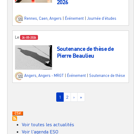
2026
Rennes
,
Caen
,
Angers
|
Événement
|
Journée d'études
Le
26-05-2026
Soutenance de thèse de
Pierre Beaulieu
Angers
,
Angers - MRGT
|
Événement
|
Soutenance de thèse
Pagination
Page courante
Page
Page suivante
Dernière page
1
2
›
»
Voir toutes les actualités
Voir l'agenda ESO