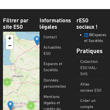
Filtrer par
Informations
rESO
site ESO
légales
sociaux !
@Espaces
Contact
+
et Sociétés
−
Actualités
Pratiques
ESO
Collection
Espaces et
ESO HAL-
Sociétés
SHS
Données
5
Atlas
personnelles
sociaux ESO
Mentions
Créer un
légales et
6
compte
crédits du