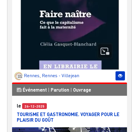
Rennes
,
Rennes - Villejean
Événement
|
Parution
|
Ouvrage
le
26-12-2025
TOURISME ET GASTRONOMIE. VOYAGER POUR LE
PLAISIR DU GOÛT