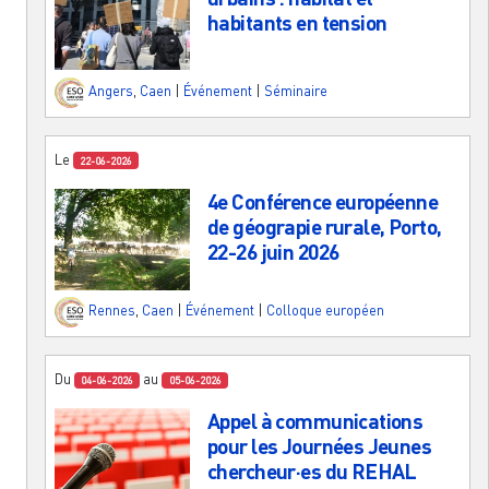
habitants en tension
Angers
,
Caen
|
Événement
|
Séminaire
Le
22-06-2026
4e Conférence européenne
de géograpie rurale, Porto,
22-26 juin 2026
Rennes
,
Caen
|
Événement
|
Colloque européen
Du
au
04-06-2026
05-06-2026
Appel à communications
pour les Journées Jeunes
chercheur·es du REHAL