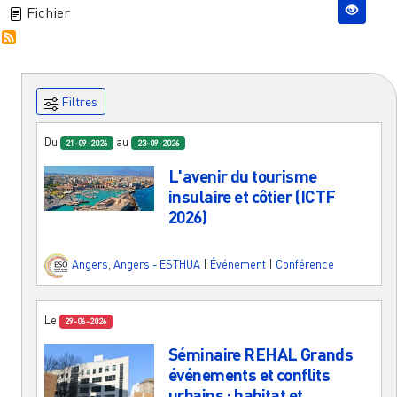
Fichier
Filtres
Du
au
21-09-2026
23-09-2026
L'avenir du tourisme
insulaire et côtier (ICTF
2026)
Angers
,
Angers - ESTHUA
|
Événement
|
Conférence
Le
29-06-2026
Séminaire REHAL Grands
événements et conflits
urbains : habitat et