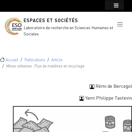
Menu top Header
Aller au contenu principal
ESPACES ET SOCIÉTÉS
Laboratoire de recherche en Sciences Humaines et
Sociales
Fil d'Ariane
Accueil
Publications
Article
Mines urbaines : Flux de matières et recyclage
Rémi de Bercegol
Yann Philippe Tastevin