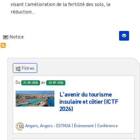
visant l’amélioration de la fertilité des sols, la
réduction...
Notice
Filtres
Du
au
21-09-2026
23-09-2026
L'avenir du tourisme
insulaire et côtier (ICTF
2026)
Angers
,
Angers - ESTHUA
|
Événement
|
Conférence