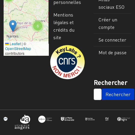
personnelles
sociaux ESO
Mentions
Créer un
légales et
6
compte
crédits du
site
Se connecter
Leaflet
|
©
Image
OpenStreetMap
Mot de passe
contributors
Rechercher
SEARCH