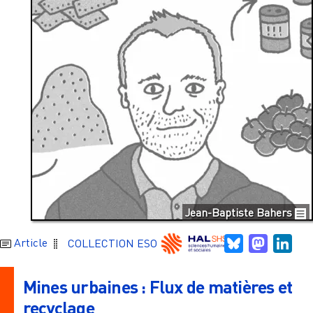
Jean-Baptiste Bahers
Bluesky
Mastodo
Link
Article
COLLECTION ESO
Mines urbaines : Flux de matières et
recyclage