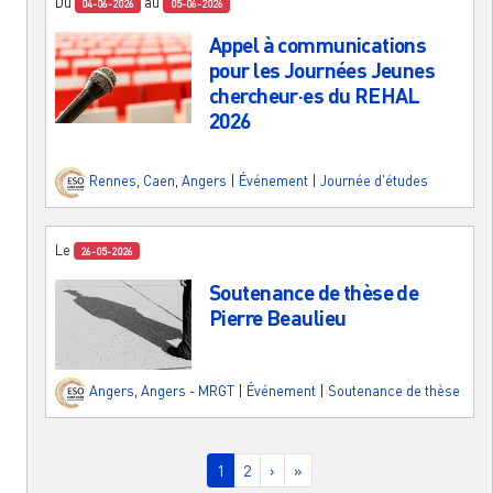
Du
au
04-06-2026
05-06-2026
Appel à communications
pour les Journées Jeunes
chercheur·es du REHAL
2026
Rennes
,
Caen
,
Angers
|
Événement
|
Journée d'études
Le
26-05-2026
Soutenance de thèse de
Pierre Beaulieu
Angers
,
Angers - MRGT
|
Événement
|
Soutenance de thèse
Pagination
Page courante
Page
Page suivante
Dernière page
1
2
›
»