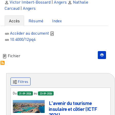
Victor Imbert-Bossard
|
Angers
Nathalie
Carcaud
|
Angers
Accès
Résumé
Index
Accèder au document
10.4000/12pq4
Fichier
Filtres
Du
au
21-09-2026
23-09-2026
L'avenir du tourisme
insulaire et côtier (ICTF
2026)