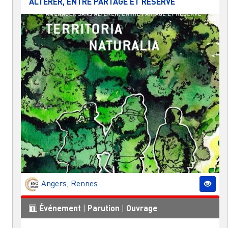
ALTÉRER, ENTRE PARTAGE ET RÉSERVE
Angers
,
Rennes
Événement
|
Parution
|
Ouvrage