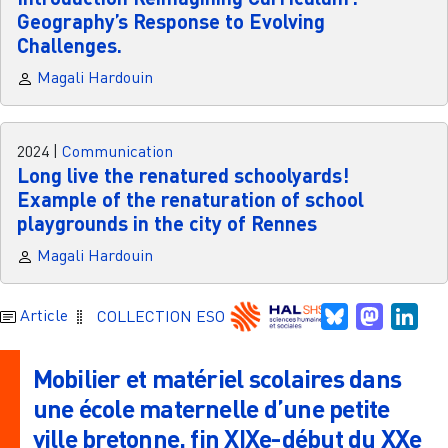
Geography’s Response to Evolving
Challenges.
Magali Hardouin
2024
|
Communication
Long live the renatured schoolyards!
Example of the renaturation of school
playgrounds in the city of Rennes
Magali Hardouin
Bluesky
Mastodo
Link
Article
COLLECTION ESO
Mobilier et matériel scolaires dans
une école maternelle d’une petite
ville bretonne, fin XIXe-début du XXe