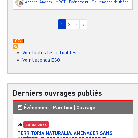
Angers
,
Angers - MRGT
|
Événement
|
Soutenance de thèse
Pagination
Page courante
Page
Page suivante
Dernière page
1
2
›
»
Voir toutes les actualités
Voir l'agenda ESO
Derniers ouvrages publiés
Événement
|
Parution
|
Ouvrage
le
20-02-2026
TERRITORIA NATURALIA. AMÉNAGER SANS