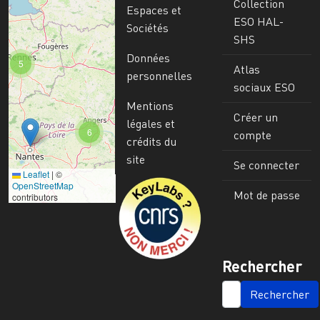
Collection
Espaces et
ESO HAL-
Sociétés
SHS
Données
5
Atlas
personnelles
sociaux ESO
Mentions
Créer un
légales et
6
compte
crédits du
site
Se connecter
Leaflet
|
©
Image
OpenStreetMap
Mot de passe
contributors
Rechercher
SEARCH