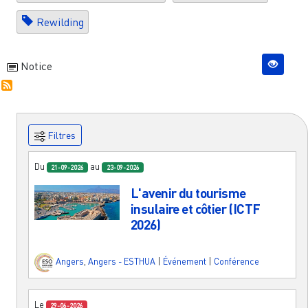
Rewilding
Notice
Filtres
Du
au
21-09-2026
23-09-2026
L'avenir du tourisme
insulaire et côtier (ICTF
2026)
Angers
,
Angers - ESTHUA
|
Événement
|
Conférence
Le
29-06-2026