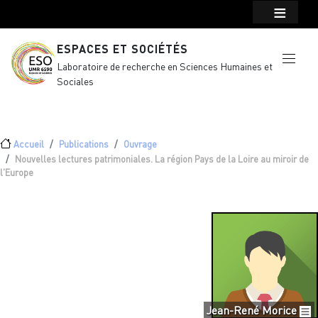
Menu top Header
Aller au contenu principal
ESPACES ET SOCIÉTÉS
Laboratoire de recherche en Sciences Humaines et
Sociales
Fil d'Ariane
Accueil
Publications
Ouvrage
Nouvelles lectures patrimoniales. La région Pays de la Loire au miroir de
l'Europe
Jean-René Morice