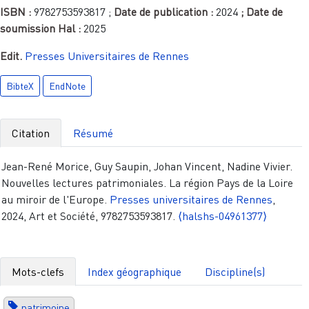
ISBN :
9782753593817
;
Date de publication :
2024
; Date de
soumission Hal :
2025
Edit.
Presses Universitaires de Rennes
BibteX
EndNote
Citation
Résumé
Jean-René Morice, Guy Saupin, Johan Vincent, Nadine Vivier.
Nouvelles lectures patrimoniales. La région Pays de la Loire
au miroir de l'Europe.
Presses universitaires de Rennes
,
2024, Art et Société, 9782753593817.
⟨halshs-04961377⟩
Mots-clefs
Index géographique
Discipline(s)
patrimoine