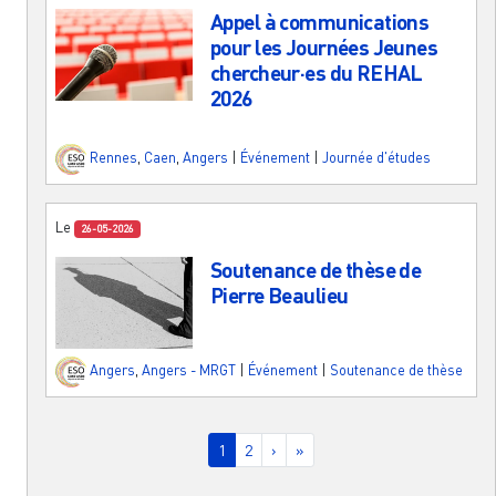
Appel à communications
pour les Journées Jeunes
chercheur·es du REHAL
2026
Rennes
,
Caen
,
Angers
|
Événement
|
Journée d'études
Le
26-05-2026
Soutenance de thèse de
Pierre Beaulieu
Angers
,
Angers - MRGT
|
Événement
|
Soutenance de thèse
Pagination
Page courante
Page
Page suivante
Dernière page
1
2
›
»