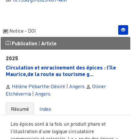
Notice - DOI
Publication
|
Article
2025
Circulation et enracinement des épices : l’île
Maurice,de la route au tourisme g...
Hélène Pébarthe-Désiré
|
Angers
Olivier
Etchéverria
|
Angers
Résumé
Index
Les épices sont à la fois un produit phare et
l’illustration d’une logique circulatoire
commerciale et coloniale. La « route des épices »,