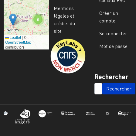
sociaux ESO
Mentions
Créer un
légales et
6
compte
crédits du
site
Se connecter
Leaflet
|
©
Image
OpenStreetMap
Mot de passe
contributors
Rechercher
SEARCH