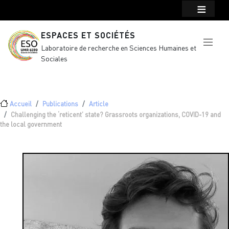
Menu top Header
Aller au contenu principal
ESPACES ET SOCIÉTÉS
Laboratoire de recherche en Sciences Humaines et
Sociales
Fil d'Ariane
Accueil
Publications
Article
Challenging the ‘reticent’ state? Grassroots organizations, COVID-19 and
the local government