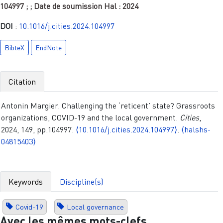
104997
;
; Date de soumission Hal :
2024
DOI
:
10.1016/j.cities.2024.104997
BibteX
EndNote
Citation
Antonin Margier. Challenging the ‘reticent’ state? Grassroots
organizations, COVID-19 and the local government.
Cities
,
2024, 149, pp.104997.
⟨10.1016/j.cities.2024.104997⟩
.
⟨halshs-
04815403⟩
Keywords
Discipline(s)
Covid-19
Local governance
Avec les mêmes mots-clefs