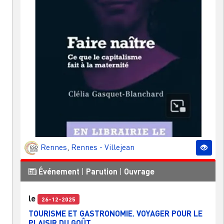
Rennes
,
Rennes - Villejean
Événement
|
Parution
|
Ouvrage
le
26-12-2025
TOURISME ET GASTRONOMIE. VOYAGER POUR LE
PLAISIR DU GOÛT