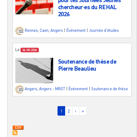
chercheur·es du REHAL
2026
Rennes
,
Caen
,
Angers
|
Événement
|
Journée d'études
Le
26-05-2026
Soutenance de thèse de
Pierre Beaulieu
Angers
,
Angers - MRGT
|
Événement
|
Soutenance de thèse
Pagination
Page courante
Page
Page suivante
Dernière page
1
2
›
»