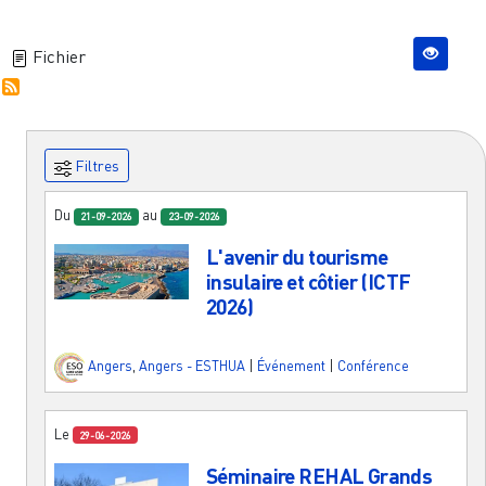
Fichier
Filtres
Du
au
21-09-2026
23-09-2026
L'avenir du tourisme
insulaire et côtier (ICTF
2026)
Angers
,
Angers - ESTHUA
|
Événement
|
Conférence
Le
29-06-2026
Séminaire REHAL Grands