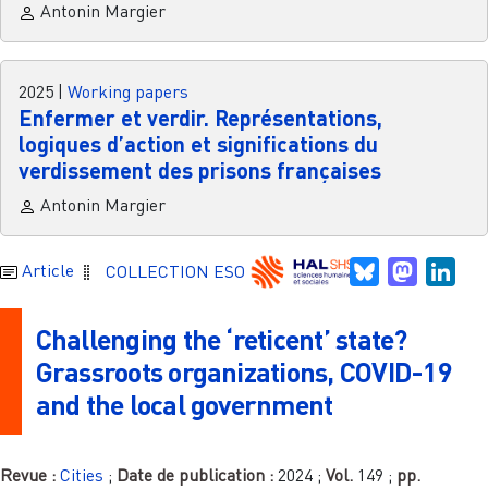
Antonin Margier
2025
|
Working papers
Enfermer et verdir. Représentations,
logiques d’action et significations du
verdissement des prisons françaises
Antonin Margier
Bluesky
Mastodo
Link
Article
COLLECTION ESO
Challenging the ‘reticent’ state?
Grassroots organizations, COVID-19
and the local government
Revue :
Cities
;
Date de publication :
2024
;
Vol.
149
;
pp.