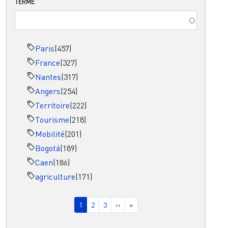
TERME
Paris
(457)
France
(327)
Nantes
(317)
Angers
(254)
Territoire
(222)
Tourisme
(218)
Mobilité
(201)
Bogotá
(189)
Caen
(186)
agriculture
(171)
Pagination
Page courante
Page
Page
Page suivante
Dernière page
1
2
3
››
»