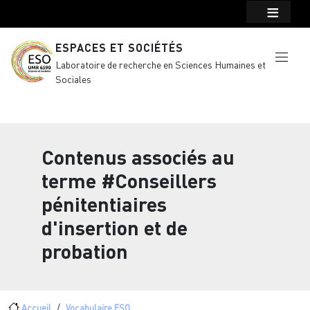
Menu top Header
Aller au contenu principal
ESPACES ET SOCIÉTÉS
Laboratoire de recherche en Sciences Humaines et
Sociales
Contenus associés au
terme
#Conseillers
pénitentiaires
d'insertion et de
probation
Accueil
Vocabulaire ESO