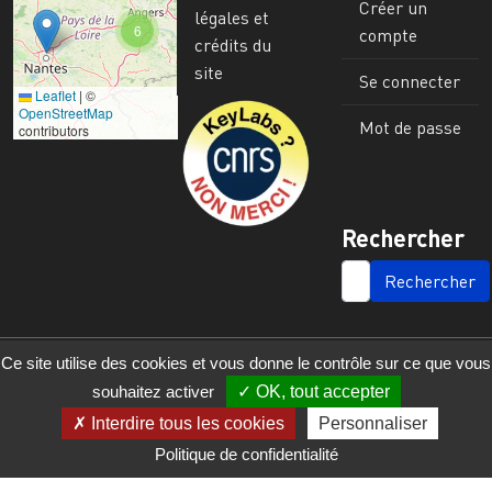
Créer un
légales et
6
compte
crédits du
site
Se connecter
Leaflet
|
©
Image
OpenStreetMap
Mot de passe
contributors
Rechercher
SEARCH
Ce site utilise des cookies et vous donne le contrôle sur ce que vous
souhaitez activer
OK, tout accepter
Interdire tous les cookies
Personnaliser
Politique de confidentialité
© 2023 - 2025 - UMR 6590 - Espaces et Sociétés