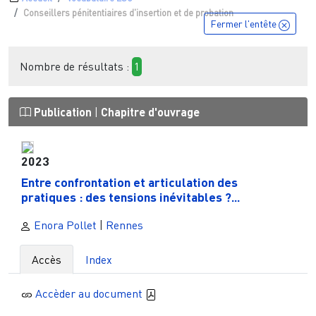
Fil d'Ariane
Conseillers pénitentiaires d'insertion et de probation
Fermer l'entête
Nombre de résultats :
1
Publication
|
Chapitre d'ouvrage
2023
Entre confrontation et articulation des
pratiques : des tensions inévitables ?...
Enora Pollet
|
Rennes
Accès
Index
Accèder au document