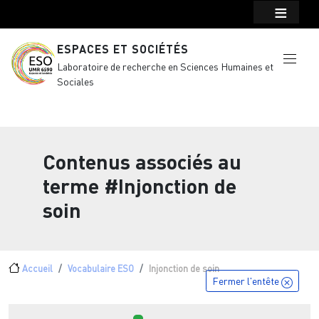
Menu top Header
Aller au contenu principal
ESPACES ET SOCIÉTÉS
Laboratoire de recherche en Sciences Humaines et
Sociales
Contenus associés au
terme
#Injonction de
soin
Fil d'Ariane
Accueil
Vocabulaire ESO
Injonction de soin
Fermer l'entête