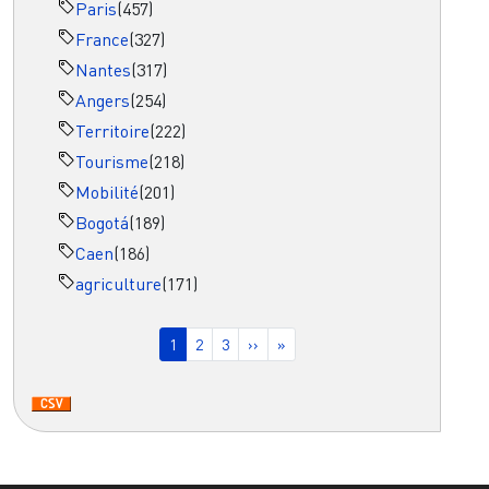
Paris
(457)
France
(327)
Nantes
(317)
Angers
(254)
Territoire
(222)
Tourisme
(218)
Mobilité
(201)
Bogotá
(189)
Caen
(186)
agriculture
(171)
Pagination
Page courante
Page
Page
Page suivante
Dernière page
1
2
3
››
»