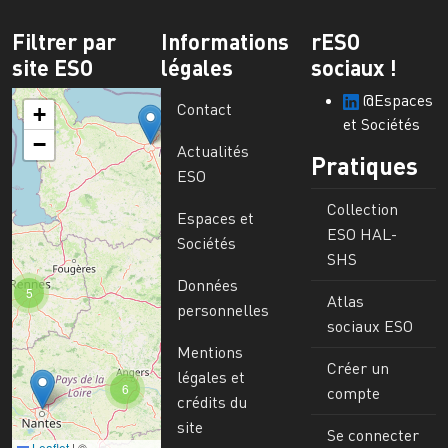
Filtrer par
Informations
rESO
site ESO
légales
sociaux !
@Espaces
Contact
+
et Sociétés
−
Actualités
Pratiques
ESO
Collection
Espaces et
ESO HAL-
Sociétés
SHS
Données
5
Atlas
personnelles
sociaux ESO
Mentions
Créer un
légales et
6
compte
crédits du
site
Se connecter
Leaflet
|
©