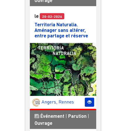
Ouvrage
le
20-02-2026
Territoria Naturalia.
Aménager sans altérer,
entre partage et réserve
Angers
,
Rennes
Événement
|
Parution
|
Ouvrage