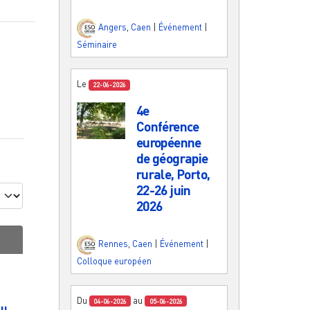
Angers
,
Caen
|
Événement
|
Séminaire
Le
22-06-2026
4e
Conférence
européenne
de géograpie
rurale, Porto,
22-26 juin
2026
Rennes
,
Caen
|
Événement
|
Colloque européen
Du
au
04-06-2026
05-06-2026
du