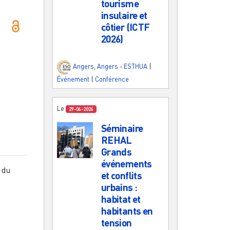
tourisme
insulaire et
côtier (ICTF
2026)
Angers
,
Angers - ESTHUA
|
Événement
|
Conférence
Le
29-06-2026
Séminaire
REHAL
Grands
événements
 du
et conflits
urbains :
habitat et
habitants en
tension