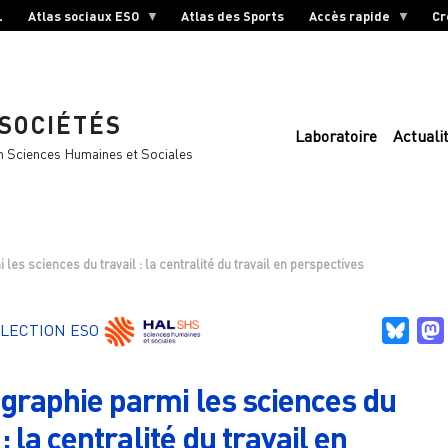
L
Atlas sociaux ESO
Atlas des Sports
Accès rapide
Cr
 SOCIÉTÉS
Laboratoire
Actuali
n Sciences Humaines et Sociales
les sciences du travail : la centralité du travail en perspectives
Blue
LECTION ESO
graphie parmi les sciences du
 : la centralité du travail en