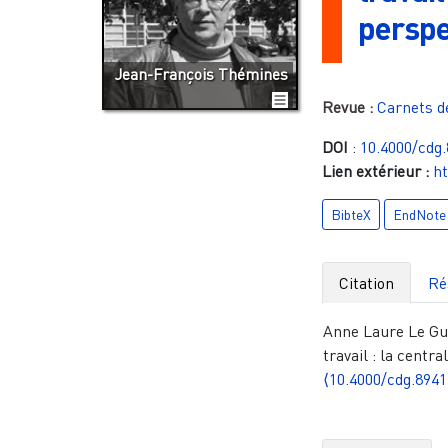
perspe
Jean-François Thémines
Revue :
Carnets d
DOI
:
10.4000/cdg
Lien extérieur :
ht
BibteX
EndNote
Citation
Ré
Anne Laure Le Gu
travail : la centr
⟨10.4000/cdg.8941