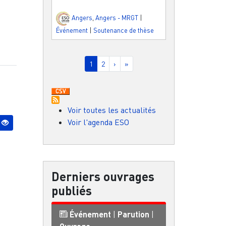
Angers
,
Angers - MRGT
|
Événement
|
Soutenance de thèse
Pagination
Page courante
Page
Page suivante
Dernière page
1
2
›
»
Voir toutes les actualités
Voir l'agenda ESO
Derniers ouvrages
publiés
Événement
|
Parution
|