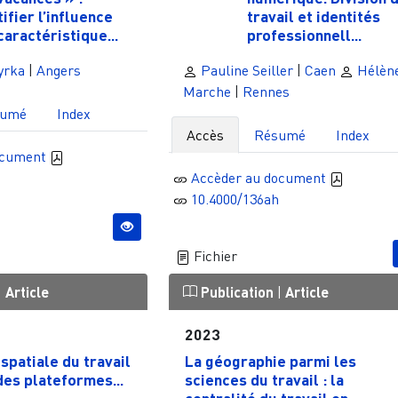
tifier l’influence
travail et identités
caractéristique...
professionnell...
yrka
|
Angers
Pauline Seiller
|
Caen
Hélèn
Marche
|
Rennes
sumé
Index
Accès
Résumé
Index
ocument
Accèder au document
10.4000/136ah
Fichier
|
Article
Publication
|
Article
2023
spatiale du travail
La géographie parmi les
des plateformes...
sciences du travail : la