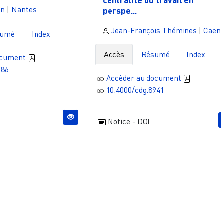
centralité du travail en
an
|
Nantes
perspe...
Jean-François Thémines
|
Caen
sumé
Index
Accès
Résumé
Index
ocument
286
Accèder au document
10.4000/cdg.8941
Notice - DOI