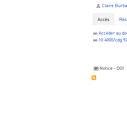
Claire Burb
Accès
Ré
Accèder au d
10.4000/cdg.9
Notice - DOI