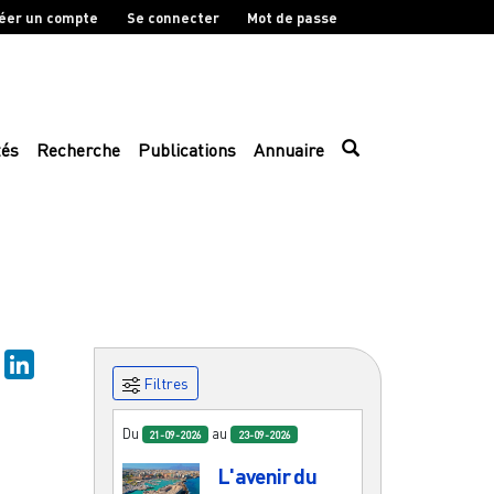
éer un compte
Se connecter
Mot de passe
tés
Recherche
Publications
Annuaire
sky
Mastodon
LinkedIn
Filtres
Du
au
21-09-2026
23-09-2026
L'avenir du