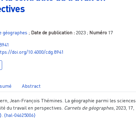
ctives
e géographes
;
Date de publication :
2023
;
Numéro
17
.8941
tps://doi.org/10.4000/cdg.8941
sumé
Abstract
ern, Jean-François Thémines. La géographie parmi les sciences
alité du travail en perspectives.
Carnets de géographes
, 2023, 17,
⟩
.
⟨hal-04625006⟩