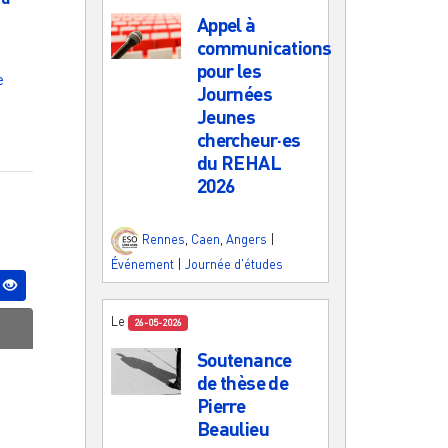
Appel à
communications
pour les
e
Journées
Jeunes
chercheur·es
du REHAL
2026
Rennes
,
Caen
,
Angers
|
Événement
|
Journée d'études
Le
26-05-2026
Soutenance
de thèse de
Pierre
Beaulieu