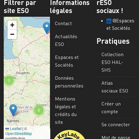
Filtrer par
Informations
rESO
site ESO
légales
sociaux !
@Espaces
Contact
+
et Sociétés
−
Actualités
Pratiques
ESO
Collection
Espaces et
ESO HAL-
Sociétés
SHS
Données
5
Atlas
personnelles
sociaux ESO
Mentions
Créer un
légales et
6
compte
crédits du
site
Se connecter
Leaflet
|
©
Image
OpenStreetMap
Mot de passe
contributors