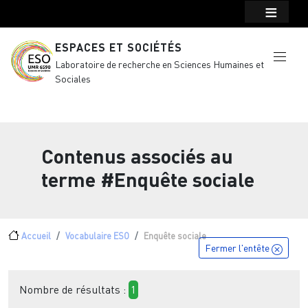
Menu top Header
Aller au contenu principal
ESPACES ET SOCIÉTÉS
Laboratoire de recherche en Sciences Humaines et
Sociales
Contenus associés au
terme
#Enquête sociale
Fil d'Ariane
Accueil
Vocabulaire ESO
Enquête sociale
Fermer l'entête
Nombre de résultats :
1