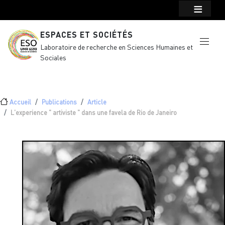
Menu top Header
Aller au contenu principal
ESPACES ET SOCIÉTÉS
Laboratoire de recherche en Sciences Humaines et
Sociales
Fil d'Ariane
Accueil
Publications
Article
L'experience " artiviste " dans une favela de Rio de Janeiro