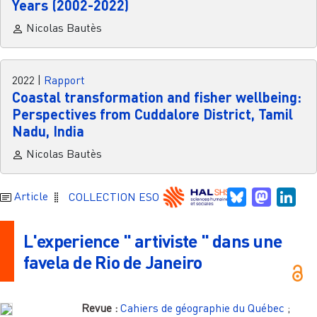
Years (2002-2022)
Nicolas Bautès
2022
|
Rapport
Coastal transformation and fisher wellbeing:
Perspectives from Cuddalore District, Tamil
Nadu, India
Nicolas Bautès
Bluesky
Mastodo
Link
Article
COLLECTION ESO
L'experience " artiviste " dans une
favela de Rio de Janeiro
Revue :
Cahiers de géographie du Québec
;