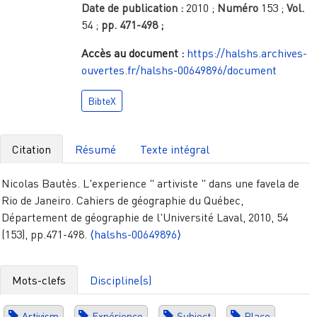
Date de publication :
2010
;
Numéro
153
;
Vol.
54
;
pp.
471-498
;
Accès au document :
https://halshs.archives-
ouvertes.fr/halshs-00649896/document
BibteX
Citation
Résumé
Texte intégral
Nicolas Bautès. L'experience " artiviste " dans une favela de
Rio de Janeiro. Cahiers de géographie du Québec,
Département de géographie de l'Université Laval, 2010, 54
(153), pp.471-498.
⟨halshs-00649896⟩
Mots-clefs
Discipline(s)
Artivism
Expérience
Subject
Place