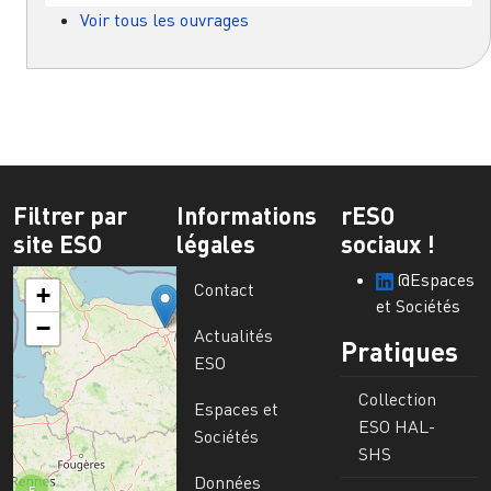
Voir tous les ouvrages
Filtrer par
Informations
rESO
site ESO
légales
sociaux !
@Espaces
Contact
+
et Sociétés
−
Actualités
Pratiques
ESO
Collection
Espaces et
ESO HAL-
Sociétés
SHS
Données
5