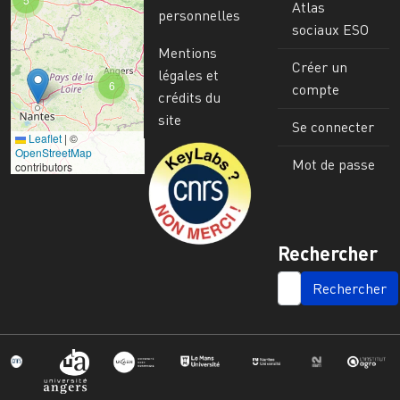
Atlas
personnelles
sociaux ESO
Mentions
Créer un
légales et
6
compte
crédits du
site
Se connecter
Leaflet
|
©
Image
OpenStreetMap
Mot de passe
contributors
Rechercher
SEARCH