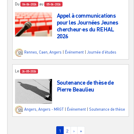
Du
au
04-06-2026
05-06-2026
Appel à communications
pour les Journées Jeunes
chercheur·es du REHAL
2026
Rennes
,
Caen
,
Angers
|
Événement
|
Journée d'études
Le
26-05-2026
Soutenance de thèse de
Pierre Beaulieu
Angers
,
Angers - MRGT
|
Événement
|
Soutenance de thèse
Pagination
Page courante
Page
Page suivante
Dernière page
1
2
›
»