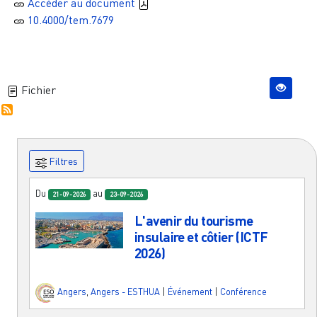
Accèder au document
10.4000/tem.7679
Fichier
Filtres
Du
au
21-09-2026
23-09-2026
L'avenir du tourisme
insulaire et côtier (ICTF
2026)
Angers
,
Angers - ESTHUA
|
Événement
|
Conférence