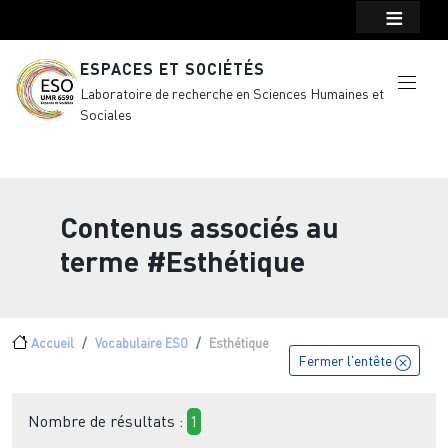
Menu top Header
Aller au contenu principal
ESPACES ET SOCIÉTÉS
Laboratoire de recherche en Sciences Humaines et
Sociales
Contenus associés au
terme
#Esthétique
Fil d'Ariane
Accueil
Vocabulaire ESO
Esthétique
Fermer l'entête
Nombre de résultats :
1