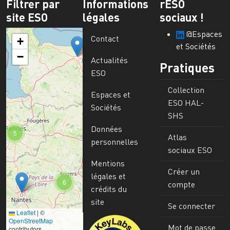
Filtrer par
Informations
rESO
site ESO
légales
sociaux !
@Espaces
Contact
+
et Sociétés
−
Actualités
Pratiques
ESO
Collection
Espaces et
ESO HAL-
Sociétés
SHS
Données
5
Atlas
personnelles
sociaux ESO
Mentions
Créer un
légales et
6
compte
crédits du
site
Se connecter
Leaflet
|
©
Image
OpenStreetMap
Mot de passe
contributors