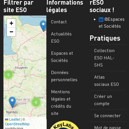
Filtrer par
Informations
rESO
site ESO
légales
sociaux !
@Espaces
Contact
+
et Sociétés
−
Actualités
Pratiques
ESO
Collection
Espaces et
ESO HAL-
Sociétés
SHS
Données
5
Atlas
personnelles
sociaux ESO
Mentions
Créer un
légales et
6
compte
crédits du
site
Se connecter
Leaflet
|
©
Image
OpenStreetMap
Mot de passe
contributors