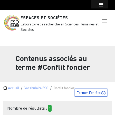
Menu top Header
Aller au contenu principal
ESPACES ET SOCIÉTÉS
Laboratoire de recherche en Sciences Humaines et
Sociales
Contenus associés au
terme
#Conflit foncier
Fil d'Ariane
Accueil
Vocabulaire ESO
Conflit foncier
Fermer l'entête
Nombre de résultats :
1