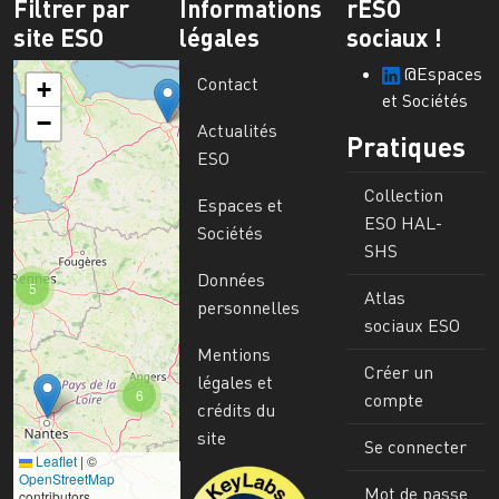
Filtrer par
Informations
rESO
site ESO
légales
sociaux !
@Espaces
Contact
+
et Sociétés
−
Actualités
Pratiques
ESO
Collection
Espaces et
ESO HAL-
Sociétés
SHS
Données
5
Atlas
personnelles
sociaux ESO
Mentions
Créer un
légales et
6
compte
crédits du
site
Se connecter
Leaflet
|
©
Image
OpenStreetMap
Mot de passe
contributors