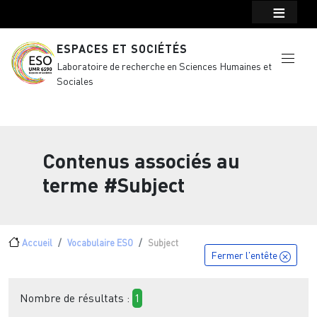
Menu top Header
Aller au contenu principal
ESPACES ET SOCIÉTÉS
Laboratoire de recherche en Sciences Humaines et
Sociales
Contenus associés au
terme
#Subject
Fil d'Ariane
Accueil
Vocabulaire ESO
Subject
Fermer l'entête
Nombre de résultats :
1