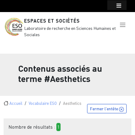
Menu top Header
Aller au contenu principal
ESPACES ET SOCIÉTÉS
Laboratoire de recherche en Sciences Humaines et
Sociales
Contenus associés au
terme
#Aesthetics
Fil d'Ariane
Accueil
Vocabulaire ESO
Aesthetics
Fermer l'entête
Nombre de résultats :
1