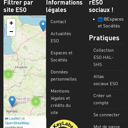
Filtrer par
Informations
rESO
site ESO
légales
sociaux !
@Espaces
Contact
+
et Sociétés
−
Actualités
Pratiques
ESO
Collection
Espaces et
ESO HAL-
Sociétés
SHS
Données
5
Atlas
personnelles
sociaux ESO
Mentions
Créer un
légales et
6
compte
crédits du
site
Se connecter
Leaflet
|
©
Image
OpenStreetMap
Mot de passe
contributors