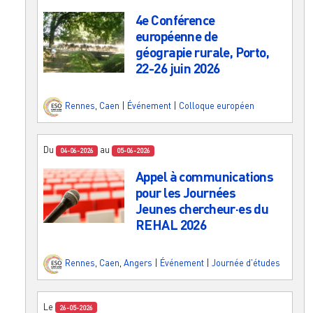
4e Conférence
européenne de
géograpie rurale, Porto,
22-26 juin 2026
Rennes
,
Caen
|
Événement
|
Colloque européen
Du
au
04-06-2026
05-06-2026
Appel à communications
pour les Journées
Jeunes chercheur·es du
REHAL 2026
Rennes
,
Caen
,
Angers
|
Événement
|
Journée d'études
Le
26-05-2026