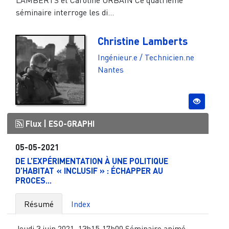
LAMBERTS et Caroline URBAIN Ce quatrième
séminaire interroge les di...
Christine Lamberts
Ingénieur.e / Technicien.ne
Nantes
Flux |
ESO-GRAPHI
05-05-2021
DE L’EXPÉRIMENTATION À UNE POLITIQUE
D’HABITAT « INCLUSIF » : ÉCHAPPER AU
PROCES...
Résumé
Index
Jeudi 3 juin 2021, 13h15-17h00 Séminaire animé