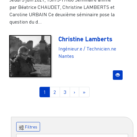
par Béatrice CHAUDET, Christine LAMBERTS et
Caroline URBAIN Ce deuxième séminaire pose la
question du d...
Christine Lamberts
Ingénieur.e / Technicien.ne
Nantes
Pagination
Page courante
Page
Page
Page suivante
Dernière page
1
2
3
›
»
Filtres