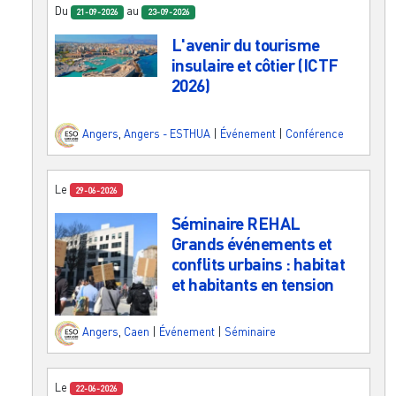
Du
au
21-09-2026
23-09-2026
L'avenir du tourisme
insulaire et côtier (ICTF
2026)
Angers
,
Angers - ESTHUA
|
Événement
|
Conférence
Le
29-06-2026
Séminaire REHAL
Grands événements et
conflits urbains : habitat
et habitants en tension
Angers
,
Caen
|
Événement
|
Séminaire
Le
22-06-2026