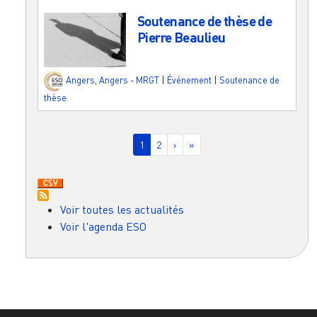
Soutenance de thèse de
Pierre Beaulieu
Angers
,
Angers - MRGT
|
Événement
|
Soutenance de
thèse
Pagination
Page courante
Page
Page suivante
Dernière page
1
2
›
»
Voir toutes les actualités
Voir l'agenda ESO