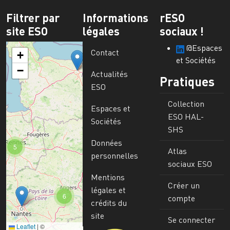
Filtrer par
Informations
rESO
site ESO
légales
sociaux !
@Espaces
Contact
+
et Sociétés
−
Actualités
Pratiques
ESO
Collection
Espaces et
ESO HAL-
Sociétés
SHS
Données
5
Atlas
personnelles
sociaux ESO
Mentions
Créer un
légales et
6
compte
crédits du
site
Se connecter
Leaflet
|
©