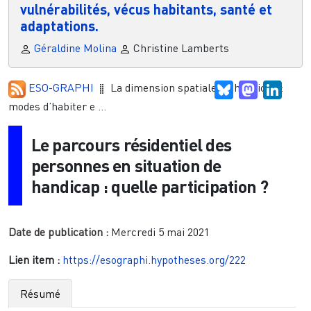
vulnérabilités, vécus habitants, santé et
adaptations.
Géraldine Molina
Christine Lamberts
ESO-GRAPHI
La dimension spatiale du handicap :
Bluesky
Mastodon
Linke
modes d’habiter e ...
Le parcours résidentiel des
personnes en situation de
handicap : quelle participation ?
Date de publication :
Mercredi 5 mai 2021
Lien item :
https://esographi.hypotheses.org/222
Résumé