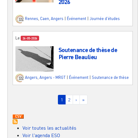
2026
Rennes
,
Caen
,
Angers
|
Événement
|
Journée d'études
Le
26-05-2026
Soutenance de thèse de
Pierre Beaulieu
Angers
,
Angers - MRGT
|
Événement
|
Soutenance de thèse
Pagination
Page courante
Page
Page suivante
Dernière page
1
2
›
»
Voir toutes les actualités
Voir l'agenda ESO