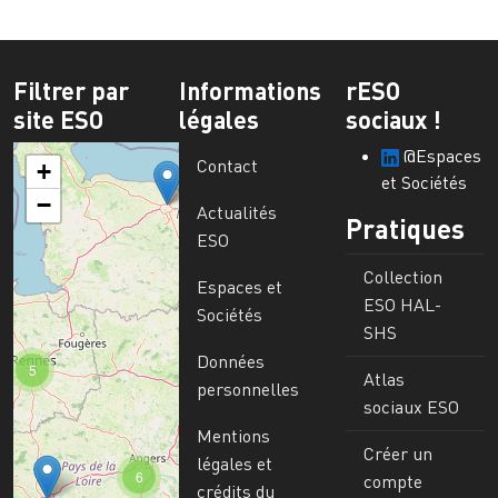
Filtrer par
Informations
rESO
site ESO
légales
sociaux !
@Espaces
Contact
+
et Sociétés
−
Actualités
Pratiques
ESO
Collection
Espaces et
ESO HAL-
Sociétés
SHS
Données
5
Atlas
personnelles
sociaux ESO
Mentions
Créer un
légales et
6
compte
crédits du