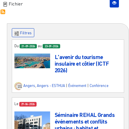
Fichier
Filtres
Du
au
21-09-2026
23-09-2026
L'avenir du tourisme
insulaire et côtier (ICTF
2026)
Angers
,
Angers - ESTHUA
|
Événement
|
Conférence
Le
29-06-2026
Séminaire REHAL Grands
événements et conflits
urbains : habitat et