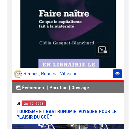
Rennes
,
Rennes - Villejean
Événement
|
Parution
|
Ouvrage
le
26-12-2025
TOURISME ET GASTRONOMIE. VOYAGER POUR LE
PLAISIR DU GOÛT