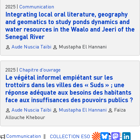
2025
|
Communication
Integrating local oral literature, geography
and geomatics to study ponds dynamics and
water resources in the Waalo and Jeeri of the
Senegal River
Aude Nuscia Taïbi
Mustapha El Hannani
2025
|
Chapitre d'ouvrage
Le végétal informel empiétant sur les
trottoirs dans les villes des « Suds » ; une
réponse adéquate aux besoins des habitants
face aux insuffisances des pouvoirs publics ?
Aude Nuscia Taïbi
Mustapha El Hannani
Faïza
Allouche Khebour
Bluesky
Mastodo
Link
Communication
COLLECTION ESO