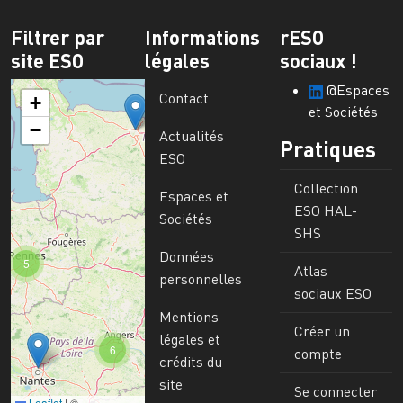
Filtrer par
Informations
rESO
site ESO
légales
sociaux !
@Espaces
Contact
+
et Sociétés
−
Actualités
Pratiques
ESO
Collection
Espaces et
ESO HAL-
Sociétés
SHS
Données
5
Atlas
personnelles
sociaux ESO
Mentions
Créer un
légales et
6
compte
crédits du
site
Se connecter
Leaflet
|
©