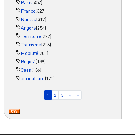
Paris
(457)
France
(327)
Nantes
(317)
Angers
(254)
Territoire
(222)
Tourisme
(218)
Mobilité
(201)
Bogotá
(189)
Caen
(186)
agriculture
(171)
Pagination
Page courante
Page
Page
Page suivante
Dernière page
1
2
3
››
»