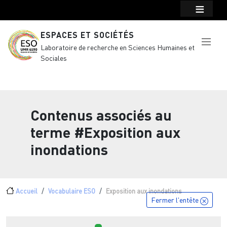
Menu top Header
Aller au contenu principal
ESPACES ET SOCIÉTÉS
Laboratoire de recherche en Sciences Humaines et
Sociales
Contenus associés au
terme
#Exposition aux
inondations
Fil d'Ariane
Accueil
Vocabulaire ESO
Exposition aux inondations
Fermer l'entête