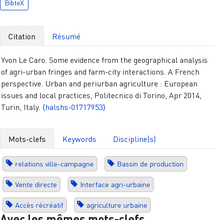
BibteX
Citation
Résumé
Yvon Le Caro. Some evidence from the geographical analysis
of agri-urban fringes and farm-city interactions. A French
perspective. Urban and periurban agriculture : European
issues and local practices, Politecnico di Torino, Apr 2014,
Turin, Italy.
⟨halshs-01717953⟩
Mots-clefs
Keywords
Discipline(s)
relations ville-campagne
Bassin de production
Vente directe
Interface agri-urbaine
Accès récréatif
agriculture urbaine
Avec les mêmes mots-clefs