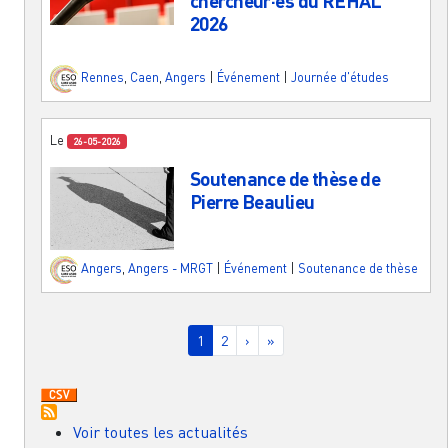
chercheur·es du REHAL
2026
Rennes
,
Caen
,
Angers
|
Événement
|
Journée d'études
Le
26-05-2026
Soutenance de thèse de
Pierre Beaulieu
Angers
,
Angers - MRGT
|
Événement
|
Soutenance de thèse
Pagination
Page courante
Page
Page suivante
Dernière page
1
2
›
»
Voir toutes les actualités