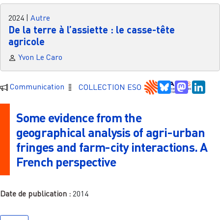
2024
|
Autre
De la terre à l’assiette : le casse-tête
agricole
Yvon Le Caro
Bluesky
Mastodo
Link
Communication
COLLECTION ESO
Some evidence from the
geographical analysis of agri-urban
fringes and farm-city interactions. A
French perspective
Date de publication :
2014