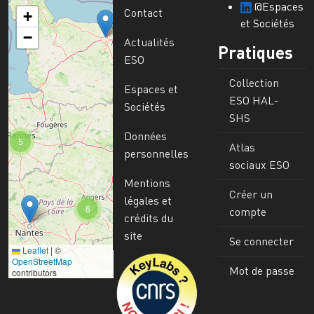
@Espaces
Contact
+
et Sociétés
−
Actualités
Pratiques
ESO
Collection
Espaces et
ESO HAL-
Sociétés
SHS
Données
5
Atlas
personnelles
sociaux ESO
Mentions
Créer un
légales et
6
compte
crédits du
site
Se connecter
Leaflet
|
©
Image
OpenStreetMap
Mot de passe
contributors