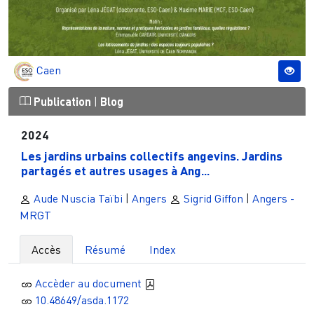
Caen
Publication
|
Blog
2024
Les jardins urbains collectifs angevins. Jardins
partagés et autres usages à Ang...
Aude Nuscia Taïbi
|
Angers
Sigrid Giffon
|
Angers -
MRGT
Accès
Résumé
Index
Accèder au document
10.48649/asda.1172