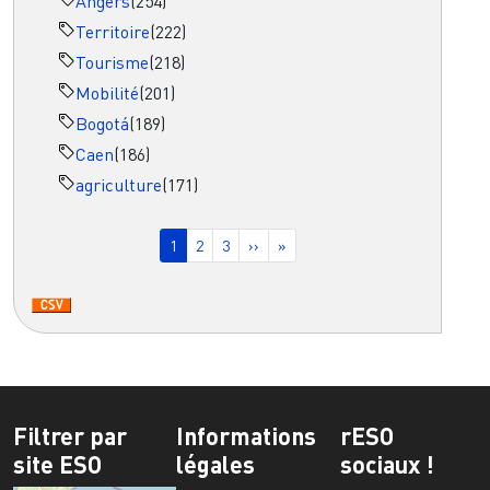
Angers
(254)
Territoire
(222)
Tourisme
(218)
Mobilité
(201)
Bogotá
(189)
Caen
(186)
agriculture
(171)
Pagination
Page courante
Page
Page
Page suivante
Dernière page
1
2
3
››
»
Filtrer par
Informations
rESO
site ESO
légales
sociaux !