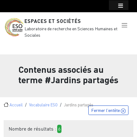
Menu top Header
Aller au contenu principal
ESPACES ET SOCIÉTÉS
Laboratoire de recherche en Sciences Humaines et
Sociales
Contenus associés au
terme
#Jardins partagés
Fil d'Ariane
Accueil
Vocabulaire ESO
Jardins partagés
Fermer l'entête
Nombre de résultats :
6