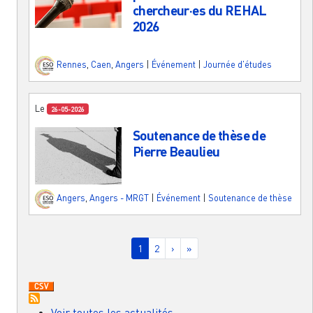
chercheur·es du REHAL
2026
Rennes
,
Caen
,
Angers
|
Événement
|
Journée d'études
Le
26-05-2026
Soutenance de thèse de
Pierre Beaulieu
Angers
,
Angers - MRGT
|
Événement
|
Soutenance de thèse
Pagination
Page courante
Page
Page suivante
Dernière page
1
2
›
»
Voir toutes les actualités