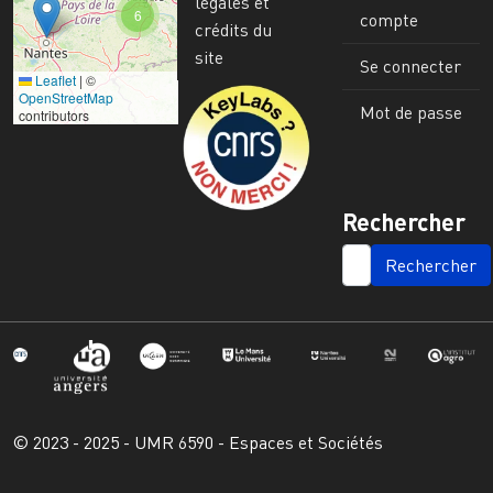
légales et
6
compte
crédits du
site
Se connecter
Leaflet
|
©
Image
OpenStreetMap
Mot de passe
contributors
Rechercher
SEARCH
© 2023 - 2025 - UMR 6590 - Espaces et Sociétés