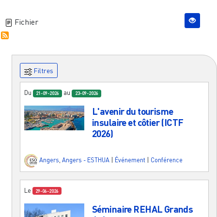
Fichier
Filtres
Du
au
21-09-2026
23-09-2026
L'avenir du tourisme
insulaire et côtier (ICTF
2026)
Angers
,
Angers - ESTHUA
|
Événement
|
Conférence
Le
29-06-2026
Séminaire REHAL Grands