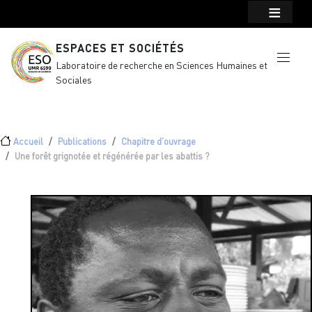
Menu top Header
Aller au contenu principal
ESPACES ET SOCIÉTÉS
Laboratoire de recherche en Sciences Humaines et
Sociales
Fil d'Ariane
Accueil
Publications
Chapitre d'ouvrage
Une forêt grignotée et régénérée par les abattis ?