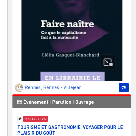
Rennes
,
Rennes - Villejean
Événement
|
Parution
|
Ouvrage
le
26-12-2025
TOURISME ET GASTRONOMIE. VOYAGER POUR LE
PLAISIR DU GOÛT