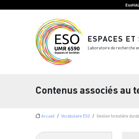
Menu top Header
Aller au contenu principal
EsoHA
ESPACES ET
Laboratoire de recherche e
Contenus associés au 
Fil d'Ariane
Accueil
Vocabulaire ESO
Gestion forestière dura