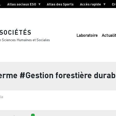
L
Atlas sociaux ESO
Atlas des Sports
Accès rapide
Cr
 SOCIÉTÉS
Laboratoire
Actuali
n Sciences Humaines et Sociales
terme
#Gestion forestière durab
ble