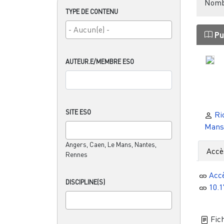
Nombr
TYPE DE CONTENU
Pu
AUTEUR.E/MEMBRE ESO
SITE ESO
Ri
Mans
Angers, Caen, Le Mans, Nantes,
Accè
Rennes
Acc
DISCIPLINE(S)
10.1
Fich