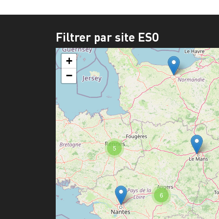
Filtrer par site ESO
+
−
5
6