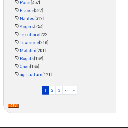
Paris
(457)
France
(327)
Nantes
(317)
Angers
(254)
Territoire
(222)
Tourisme
(218)
Mobilité
(201)
Bogotá
(189)
Caen
(186)
agriculture
(171)
Pagination
Page courante
Page
Page
Page suivante
Dernière page
1
2
3
››
»