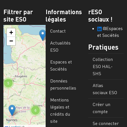
Filtrer par
Informations
rESO
site ESO
légales
sociaux !
@Espaces
Contact
+
et Sociétés
−
Actualités
Pratiques
ESO
Collection
Espaces et
ESO HAL-
Sociétés
SHS
Données
5
Atlas
personnelles
sociaux ESO
Mentions
Créer un
légales et
6
compte
crédits du
site
Se connecter
Leaflet
|
©