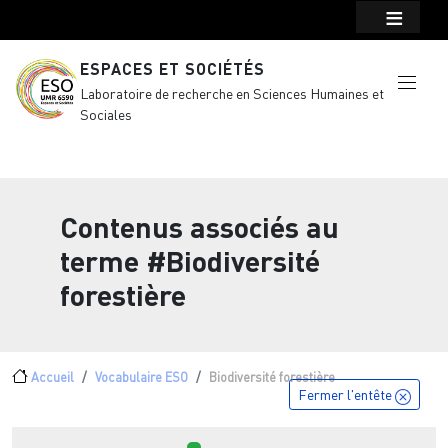
Menu top Header
Aller au contenu principal
ESPACES ET SOCIÉTÉS
Laboratoire de recherche en Sciences Humaines et
Sociales
Contenus associés au
terme
#Biodiversité
forestière
Fil d'Ariane
Accueil
Vocabulaire ESO
Biodiversité forestière
Fermer l'entête