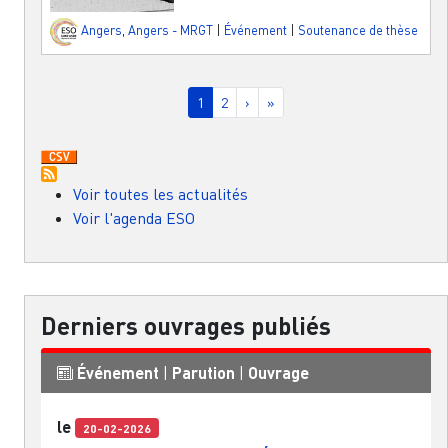
Angers
,
Angers - MRGT
|
Événement
|
Soutenance de thèse
Pagination
Page courante
Page
Page suivante
Dernière page
1
2
›
»
Voir toutes les actualités
Voir l'agenda ESO
Derniers ouvrages publiés
Événement
|
Parution
|
Ouvrage
le
20-02-2026