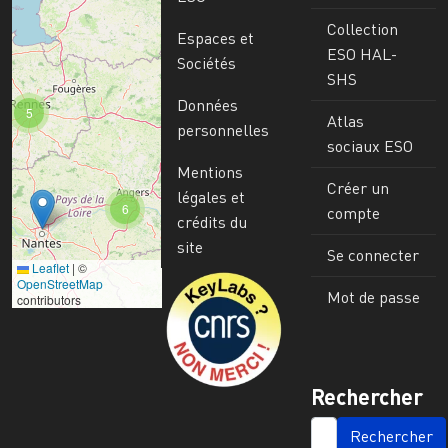
Collection
Espaces et
ESO HAL-
Sociétés
SHS
Données
5
Atlas
personnelles
sociaux ESO
Mentions
Créer un
légales et
6
compte
crédits du
site
Se connecter
Leaflet
|
©
Image
OpenStreetMap
Mot de passe
contributors
Rechercher
SEARCH