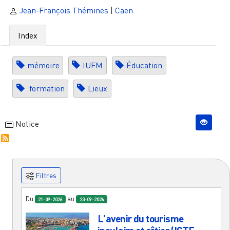
Jean-François Thémines
|
Caen
Index
mémoire
IUFM
Éducation
formation
Lieux
Notice
Filtres
Du
au
21-09-2026
23-09-2026
L'avenir du tourisme