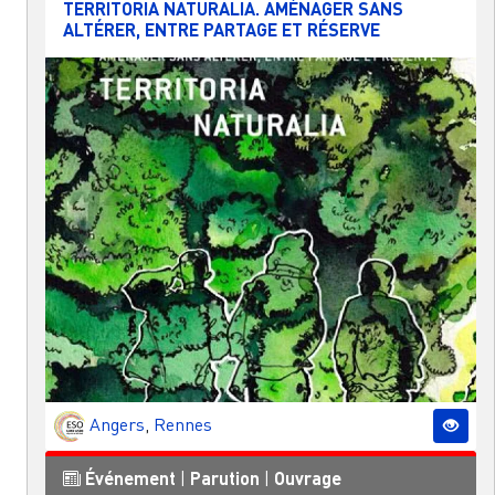
TERRITORIA NATURALIA. AMÉNAGER SANS
ALTÉRER, ENTRE PARTAGE ET RÉSERVE
Angers
,
Rennes
Événement
|
Parution
|
Ouvrage