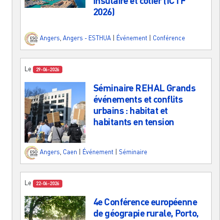
insulaire et côtier (ICTF
2026)
Angers
,
Angers - ESTHUA
|
Événement
|
Conférence
Le
29-06-2026
Séminaire REHAL Grands
événements et conflits
urbains : habitat et
habitants en tension
Angers
,
Caen
|
Événement
|
Séminaire
Le
22-06-2026
4e Conférence européenne
de géograpie rurale, Porto,