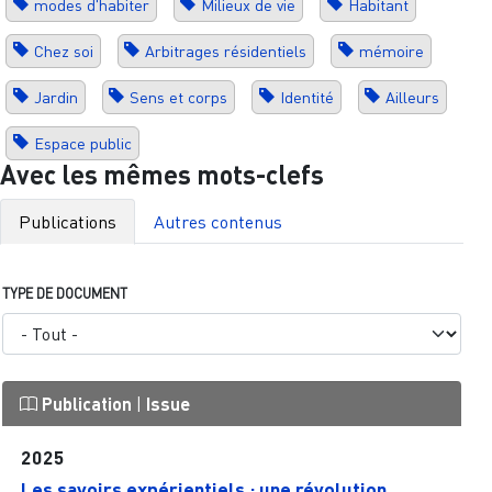
modes d'habiter
Milieux de vie
Habitant
Chez soi
Arbitrages résidentiels
mémoire
Jardin
Sens et corps
Identité
Ailleurs
Espace public
Avec les mêmes mots-clefs
Publications
Autres contenus
TYPE DE DOCUMENT
Publication
|
Issue
2025
Les savoirs expérientiels : une révolution