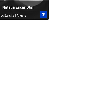
Natalia Escar Otin
tut
Site ESO
ocié.e site
|
Angers