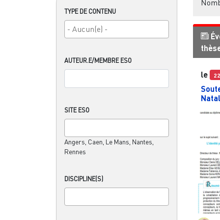
Nombr
TYPE DE CONTENU
Év
thès
AUTEUR.E/MEMBRE ESO
le
2
Sout
Natal
SITE ESO
Angers, Caen, Le Mans, Nantes,
Rennes
DISCIPLINE(S)