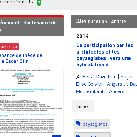
e de résultats :
4
Publication
|
Article
énement
|
Soutenance de
e
2014
La participation par les
2-06-2023
architectes et les
enance de thèse de
paysagistes : vers une
ia Escar Otin
hybridation d...
Hervé Davodeau
|
Angers
Elise Geisler
|
Angers
Dav
Montembault
|
Angers
Index
paysagistes