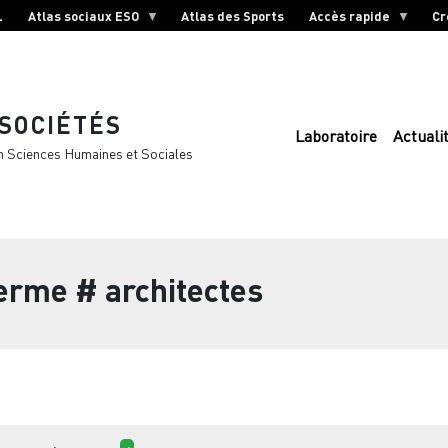
L
Atlas sociaux ESO
Atlas des Sports
Accès rapide
Cr
 SOCIÉTÉS
Laboratoire
Actuali
n Sciences Humaines et Sociales
terme
# architectes