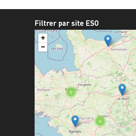
Filtrer par site ESO
+
−
5
6