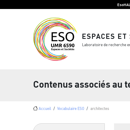
Menu top Header
Aller au contenu principal
EsoHA
ESPACES ET
Laboratoire de recherche e
Contenus associés au 
Fil d'Ariane
Accueil
Vocabulaire ESO
architectes