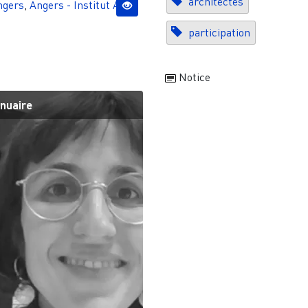
architectes
ngers
,
Angers - Institut Agro
participation
Notice
nuaire