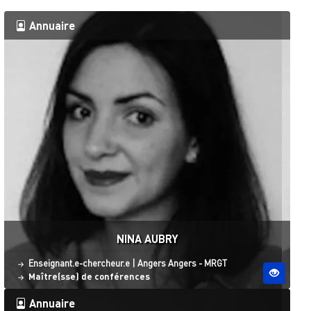
Annuaire
NINA AUBRY
Statut
Site ESO
Enseignant.e-chercheur.e
|
Angers
Angers - MRGT
Maître(sse) de conférences
Annuaire