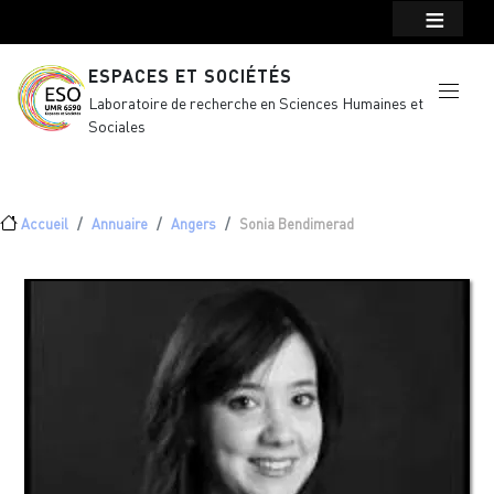
Menu top Header
Aller au contenu principal
ESPACES ET SOCIÉTÉS
Laboratoire de recherche en Sciences Humaines et
Sociales
Fil d'Ariane
Accueil
Annuaire
Angers
Sonia Bendimerad