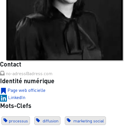
Contact
no-adress@adress.com
Identité numérique
Page web officielle
LinkedIn
Mots-Clefs
processus
diffusion
marketing social