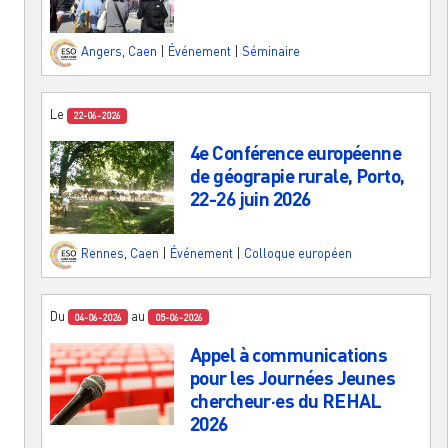
Angers
,
Caen
|
Événement
|
Séminaire
Le
22-06-2026
4e Conférence européenne
de géograpie rurale, Porto,
22-26 juin 2026
Rennes
,
Caen
|
Événement
|
Colloque européen
Du
au
04-06-2026
05-06-2026
Appel à communications
pour les Journées Jeunes
chercheur·es du REHAL
2026