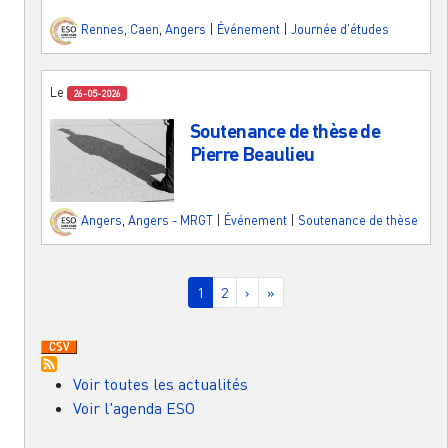
Rennes
,
Caen
,
Angers
|
Événement
|
Journée d'études
Le
26-05-2026
Soutenance de thèse de
Pierre Beaulieu
Angers
,
Angers - MRGT
|
Événement
|
Soutenance de thèse
Pagination
Page courante
Page
Page suivante
Dernière page
1
2
›
»
Voir toutes les actualités
Voir l'agenda ESO