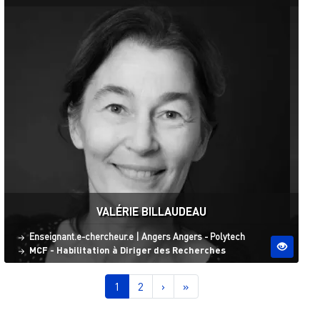
VALÉRIE BILLAUDEAU
Statut
Site ESO
Enseignant.e-chercheur.e
|
Angers
Angers - Polytech
MCF - Habilitation à Diriger des Recherches
Pagination
Page courante
Page
Page suivante
Dernière page
1
2
›
»