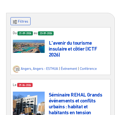
Filtres
Du
au
21-09-2026
23-09-2026
L'avenir du tourisme
insulaire et côtier (ICTF
2026)
Angers
,
Angers - ESTHUA
|
Événement
|
Conférence
Le
29-06-2026
Séminaire REHAL Grands
événements et conflits
urbains : habitat et
habitants en tension