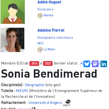
Adèle Huguet
Doctorant.e
Nantes
Adeline Pierrat
Enseignant.e-chercheur.e
MCF
Le Mans
Membre ESO de
à
dernier statut :
Associé.e site
Bluesky
Mast
L
2016
2022
Sonia Bendimerad
Discipline(s) :
Géographie
(shs.geo)
Tutelle :
MESRI
(Ministère de l'Enseignement Supérieur de
la Recherche et de l'Innovation)
Rattachement :
Université d'Angers