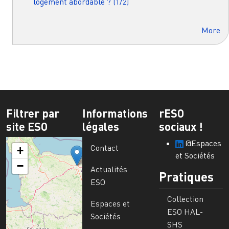
logement abordable ? (1/2)
More
Filtrer par
Informations
rESO
site ESO
légales
sociaux !
@Espaces
Contact
+
et Sociétés
−
Actualités
Pratiques
ESO
Collection
Espaces et
ESO HAL-
Sociétés
SHS