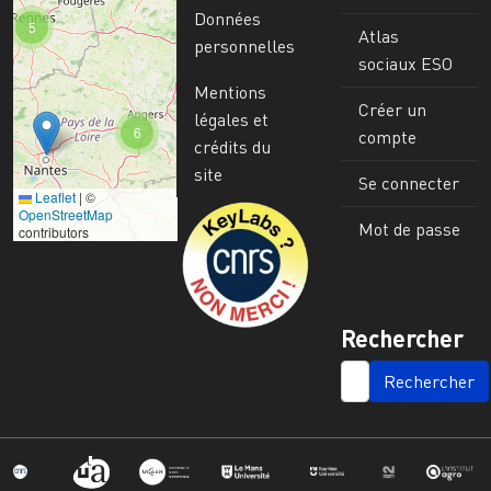
Données
5
Atlas
personnelles
sociaux ESO
Mentions
Créer un
légales et
6
compte
crédits du
site
Se connecter
Leaflet
|
©
Image
OpenStreetMap
Mot de passe
contributors
Rechercher
SEARCH