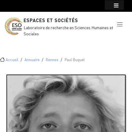
Menu top Header
Aller au contenu principal
ESPACES ET SOCIÉTÉS
Laboratoire de recherche en Sciences Humaines et
Sociales
Fil d'Ariane
Accueil
Annuaire
Rennes
Paul Buquet