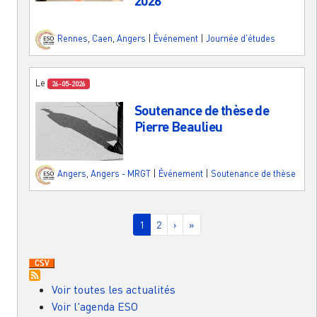
2026
Rennes
,
Caen
,
Angers
|
Événement
|
Journée d'études
Le
26-05-2026
Soutenance de thèse de
Pierre Beaulieu
Angers
,
Angers - MRGT
|
Événement
|
Soutenance de thèse
Pagination
Page courante
Page
Page suivante
Dernière page
1
2
›
»
Voir toutes les actualités
Voir l'agenda ESO