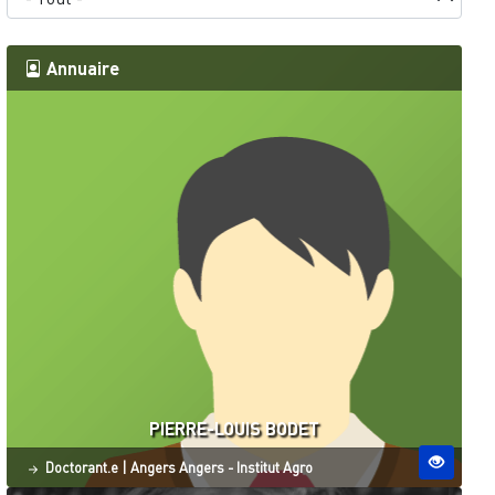
Annuaire
PIERRE-LOUIS BODET
Statut
Site ESO
Doctorant.e
|
Angers
Angers - Institut Agro