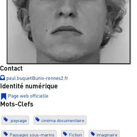
Contact
paul.buquet@univ-rennes2.fr
Identité numérique
Page web officielle
Mots-Clefs
paysage
cinéma documentaire
Paysages sous-marins
Fiction
imaginaire