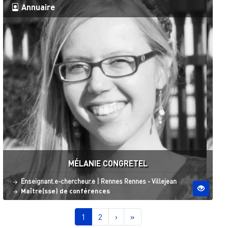
Annuaire
MÉLANIE CONGRETEL
Statut
Site ESO
Enseignant.e-chercheur.e
|
Rennes
Rennes - Villejean
Maître(sse) de conférences
Pagination
Page courante
Page
Page suivante
Dernière page
1
2
›
»