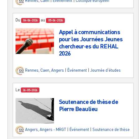
Rennes
,
Caen
|
Événement
|
Colloque européen
Du
au
04-06-2026
05-06-2026
Appel à communications
pour les Journées Jeunes
chercheur·es du REHAL
2026
Rennes
,
Caen
,
Angers
|
Événement
|
Journée d'études
Le
26-05-2026
Soutenance de thèse de
Pierre Beaulieu
Angers
,
Angers - MRGT
|
Événement
|
Soutenance de thèse