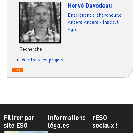
Hervé Davodeau
Enseignant.e-chercheur.e
Angers
Angers - Institut
Agro
Recherche
Voir tous les projets
Filtrer par
Informations
rESO
site ESO
légales
sociaux !