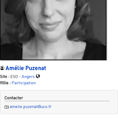
Amélie Puzenat
Site :
ESO -
Angers
Rôle :
Participation
Contacter
amelie.puzenat@uco.fr