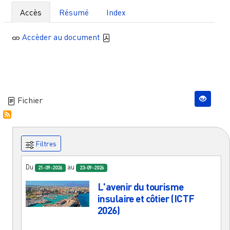
Accès
Résumé
Index
Accèder au document
Fichier
Filtres
Du
au
21-09-2026
23-09-2026
L'avenir du tourisme
insulaire et côtier (ICTF
2026)