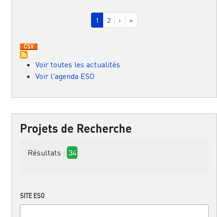
Pagination
Page courante
Page
Page suivante
Dernière page
1
2
›
»
Voir toutes les actualités
Voir l'agenda ESO
Projets de Recherche
Résultats :
34
SITE ESO