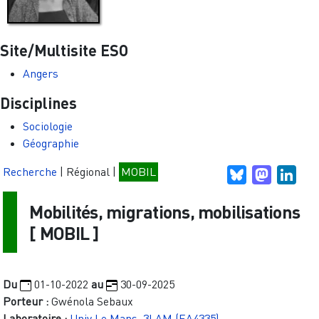
Site/Multisite ESO
Angers
Disciplines
Sociologie
Géographie
Recherche
|
Régional
|
MOBIL
Bluesky
Mastodo
Link
Mobilités, migrations, mobilisations
[
MOBIL
]
Du
01-10-2022
au
30-09-2025
Porteur :
Gwénola Sebaux
Laboratoire :
Univ Le Mans, 3LAM (EA4335)