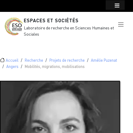
Menu top Header
Aller au contenu principal
ESPACES ET SOCIÉTÉS
Laboratoire de recherche en Sciences Humaines et
Sociales
Fil d'Ariane
Accueil
Recherche
Projets de recherche
Amélie Puzenat
Angers
Mobilités, migrations, mobilisations