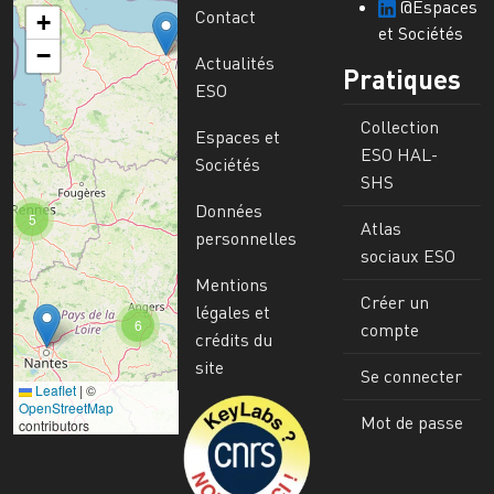
@Espaces
Contact
+
et Sociétés
−
Actualités
Pratiques
ESO
Collection
Espaces et
ESO HAL-
Sociétés
SHS
Données
5
Atlas
personnelles
sociaux ESO
Mentions
Créer un
légales et
6
compte
crédits du
site
Se connecter
Leaflet
|
©
Image
OpenStreetMap
Mot de passe
contributors