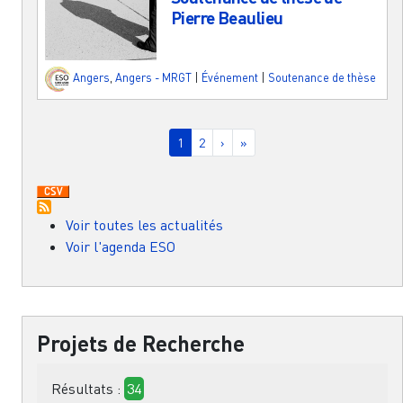
Pierre Beaulieu
Angers
,
Angers - MRGT
|
Événement
|
Soutenance de thèse
Pagination
Page courante
Page
Page suivante
Dernière page
1
2
›
»
Voir toutes les actualités
Voir l'agenda ESO
Projets de Recherche
Résultats :
34