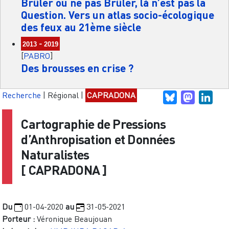
Brûler ou ne pas Brûler, là n’est pas la
Question. Vers un atlas socio-écologique
des feux au 21ème siècle
-
2013
2019
[
PABRO
]
Des brousses en crise ?
Recherche
|
Régional
|
CAPRADONA
Bluesky
Mastodo
Link
Cartographie de Pressions
d’Anthropisation et Données
Naturalistes
[
CAPRADONA
]
Du
01-04-2020
au
31-05-2021
Porteur :
Véronique Beaujouan