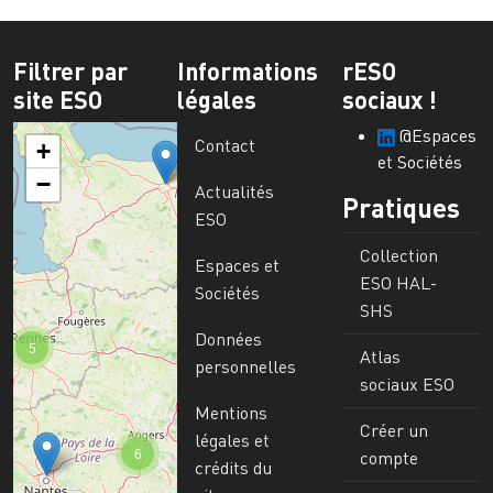
Filtrer par
Informations
rESO
site ESO
légales
sociaux !
@Espaces
Contact
+
et Sociétés
−
Actualités
Pratiques
ESO
Collection
Espaces et
ESO HAL-
Sociétés
SHS
Données
5
Atlas
personnelles
sociaux ESO
Mentions
Créer un
légales et
6
compte
crédits du