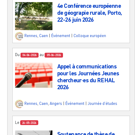
4e Conférence européenne
de géograpie rurale, Porto,
22-26 juin 2026
Rennes
,
Caen
|
Événement
|
Colloque européen
Du
au
04-06-2026
05-06-2026
Appel à communications
pour les Journées Jeunes
chercheur·es du REHAL
2026
Rennes
,
Caen
,
Angers
|
Événement
|
Journée d'études
Le
26-05-2026
Soutenance de thèse de