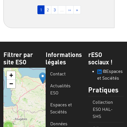
Pagination
Page courante
Page
Page
Page suivante
Dernière page
1
2
3
…
››
»
Filtrer par
Informations
rESO
site ESO
légales
sociaux !
@Espaces
Contact
+
et Sociétés
−
Actualités
Pratiques
ESO
Collection
Espaces et
ESO HAL-
Sociétés
SHS
Données
5