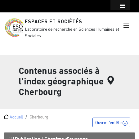
Menu top Header
Aller au contenu principal
ESPACES ET SOCIÉTÉS
Laboratoire de recherche en Sciences Humaines et
Sociales
Contenus associés à
l'index géographique
Cherbourg
Fil d'Ariane
Accueil
Cherbourg
Ouvrir l'entête
Publication
Chapitre d'ouvrage