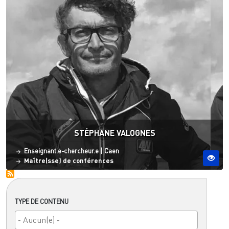
STÉPHANE VALOGNES
Statut
Site ESO
Enseignant.e-chercheur.e
|
Caen
Maître(sse) de conférences
TYPE DE CONTENU