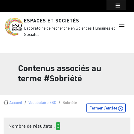
Menu top Header
Aller au contenu principal
ESPACES ET SOCIÉTÉS
Laboratoire de recherche en Sciences Humaines et
Sociales
Contenus associés au
terme
#Sobriété
Fil d'Ariane
Accueil
Vocabulaire ESO
Sobriété
Fermer l'entête
Nombre de résultats :
3