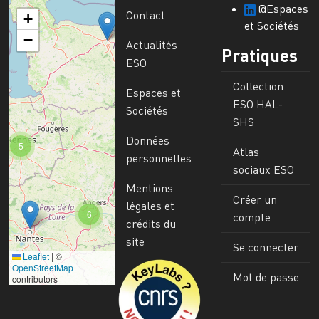
@Espaces
Contact
+
et Sociétés
−
Actualités
Pratiques
ESO
Collection
Espaces et
ESO HAL-
Sociétés
SHS
Données
5
Atlas
personnelles
sociaux ESO
Mentions
Créer un
légales et
6
compte
crédits du
site
Se connecter
Leaflet
|
©
Image
OpenStreetMap
Mot de passe
contributors