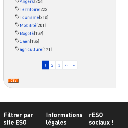
Angers
(254)
Territoire
(222)
Tourisme
(218)
Mobilité
(201)
Bogotá
(189)
Caen
(186)
agriculture
(171)
Pagination
Page courante
Page
Page
Page suivante
Dernière page
1
2
3
››
»
Filtrer par
Informations
rESO
site ESO
légales
sociaux !