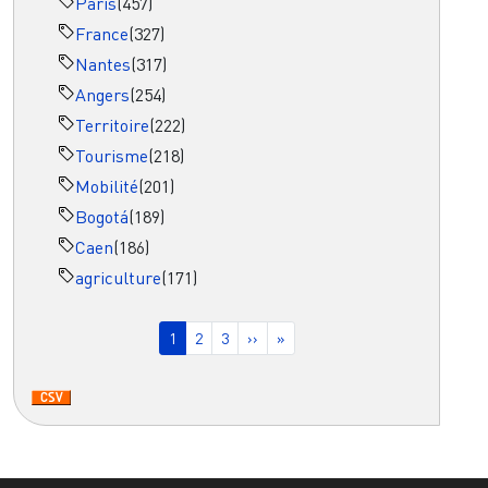
Paris
(457)
France
(327)
Nantes
(317)
Angers
(254)
Territoire
(222)
Tourisme
(218)
Mobilité
(201)
Bogotá
(189)
Caen
(186)
agriculture
(171)
Pagination
Page courante
Page
Page
Page suivante
Dernière page
1
2
3
››
»