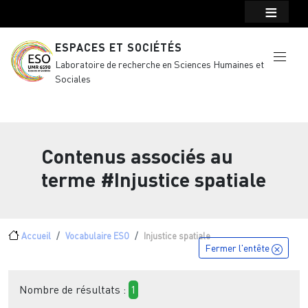
Menu top Header
Aller au contenu principal
ESPACES ET SOCIÉTÉS
Laboratoire de recherche en Sciences Humaines et
Sociales
Contenus associés au
terme
#Injustice spatiale
Fil d'Ariane
Accueil
Vocabulaire ESO
Injustice spatiale
Fermer l'entête
Nombre de résultats :
1