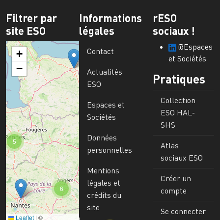
Filtrer par
Informations
rESO
site ESO
légales
sociaux !
@Espaces
Contact
+
et Sociétés
−
Actualités
Pratiques
ESO
Collection
Espaces et
ESO HAL-
Sociétés
SHS
Données
5
Atlas
personnelles
sociaux ESO
Mentions
Créer un
légales et
6
compte
crédits du
site
Se connecter
Leaflet
|
©