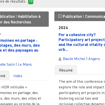
e de résultats :
18
blication
|
Habilitation à
Publication
|
Communica
ger des Recherches
2024
4
For a cohesive city?
Participatory art project
imoines en partage :
and the cultural vitality 
plages, des murs, des
urb...
es et des paysages au
Basile Michel
|
Angers
die Salin
|
Le Mans
Résumé
umé
Index
The aim of this conference i
e HDR intitulée «
explore the role and impact
imoines en partage, des
participatory art projects in
s, des murs, des villes et
fostering social ties and
paysages au prisme de la
inclusive collective dynamics