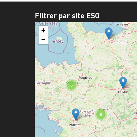
Filtrer par site ESO
+
−
5
6