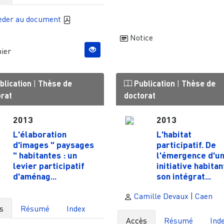
èder au document
Notice
ier
blication
|
Thèse de
Publication
|
Thèse de
orat
doctorat
2013
2013
L'élaboration
L'habitat
d'images " paysages
participatif. De
" habitantes : un
l'émergence d'u
levier participatif
initiative habitan
d'aménag...
son intégrat...
Camille Devaux
|
Caen
s
Résumé
Index
Accès
Résumé
Ind