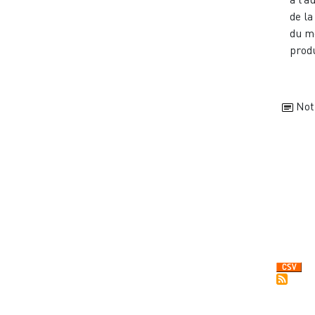
de la
du m
produ
Not
Pagi