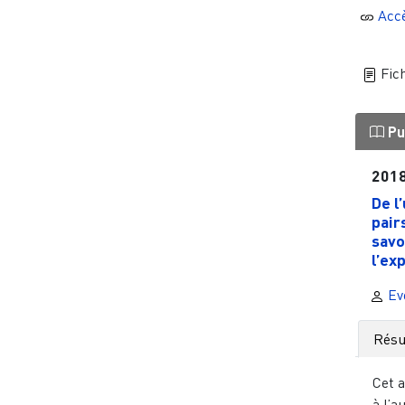
Acc
Fich
Pu
201
De l
pair
savo
l’exp
Ev
Rés
Cet a
à l’a