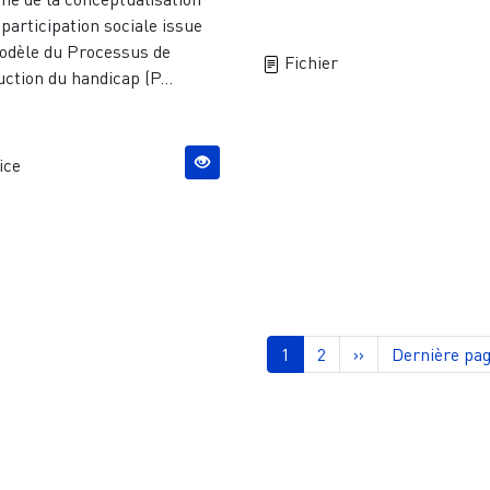
 participation sociale issue
odèle du Processus de
Fichier
ction du handicap (P...
ice
nation
Page courante
Page
Page suivante
Dernière pa
1
2
››
Dernière pag