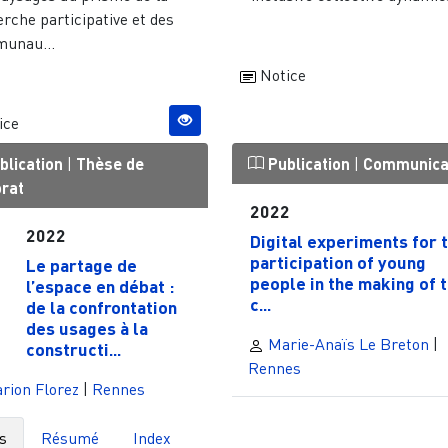
rche participative et des
unau...
Notice
ice
blication
|
Thèse de
Publication
|
Communica
orat
2022
2022
Digital experiments for 
participation of young
Le partage de
people in the making of 
l’espace en débat :
c...
de la confrontation
des usages à la
Marie-Anaïs Le Breton
|
constructi...
Rennes
rion Florez
|
Rennes
s
Résumé
Index