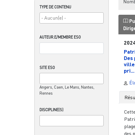
Nombr
TYPE DE CONTENU
Pu
Diri
AUTEUR.E/MEMBRE ESO
202
Patr
Des 
vill
SITE ESO
pri...
Élo
Angers, Caen, Le Mans, Nantes,
Rennes
Rés
DISCIPLINE(S)
Cett
Patr
plage
des 