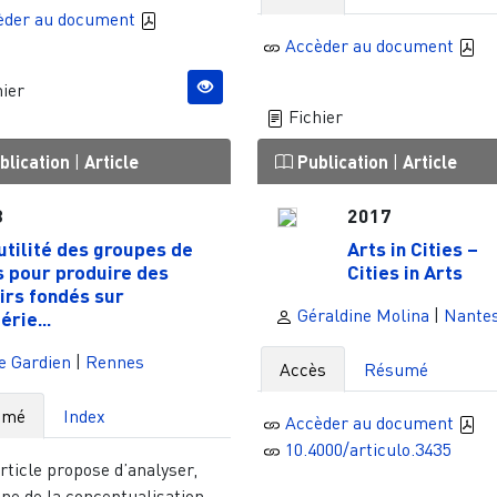
èder au document
Accèder au document
ier
Fichier
blication
|
Article
Publication
|
Article
8
2017
’utilité des groupes de
Arts in Cities –
s pour produire des
Cities in Arts
irs fondés sur
Géraldine Molina
|
Nante
érie...
e Gardien
|
Rennes
Accès
Résumé
umé
Index
Accèder au document
10.4000/articulo.3435
rticle propose d’analyser,
une de la conceptualisation