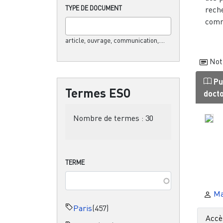
TYPE DE DOCUMENT
reche
comm
article, ouvrage, communication,....
Not
Pu
Termes ESO
doct
Nombre de termes :
30
TERME
Ma
Paris
(457)
Accè