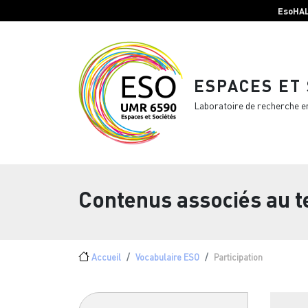
Menu top Header
Aller au contenu principal
EsoHA
ESPACES ET
Laboratoire de recherche e
Contenus associés au 
Fil d'Ariane
Accueil
Vocabulaire ESO
Participation