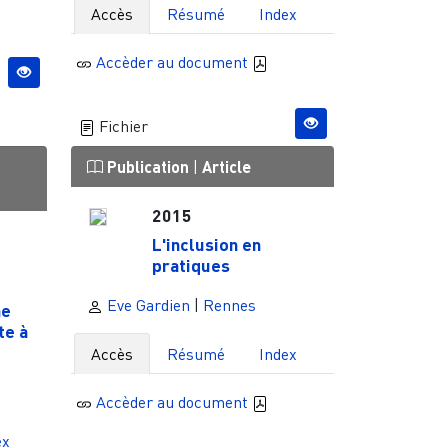
Accès
Résumé
Index
Accèder au document
Fichier
Publication
|
Article
2015
L'inclusion en
pratiques
Eve Gardien
|
Rennes
ne
te à
Accès
Résumé
Index
Accèder au document
ex