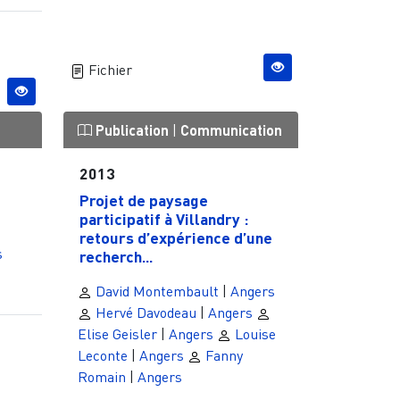
Fichier
Publication
|
Communication
2013
Projet de paysage
participatif à Villandry :
retours d’expérience d’une
s
recherch...
David Montembault
|
Angers
Hervé Davodeau
|
Angers
Elise Geisler
|
Angers
Louise
Leconte
|
Angers
Fanny
Romain
|
Angers