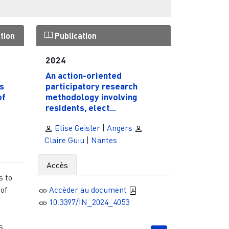
tion
Publication
2024
An action-oriented
s
participatory research
of
methodology involving
residents, elect...
Elise Geisler
|
Angers
Claire Guiu
|
Nantes
Accès
s to
 of
Accèder au document
10.3397/IN_2024_4053
 ...