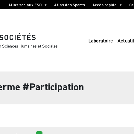
L
Atlas sociaux ESO
Atlas des Sports
Accès rapide
Cr
 SOCIÉTÉS
Laboratoire
Actuali
n Sciences Humaines et Sociales
terme
#Participation