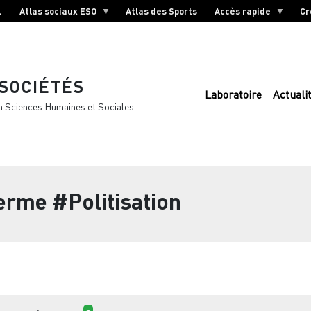
L
Atlas sociaux ESO
Atlas des Sports
Accès rapide
Cr
 SOCIÉTÉS
Laboratoire
Actuali
n Sciences Humaines et Sociales
terme
#Politisation