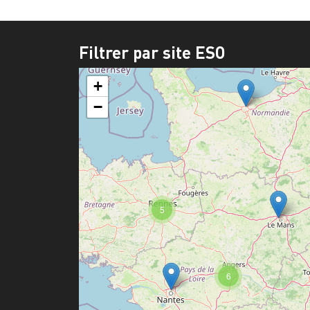
Filtrer par site ESO
+
−
5
6