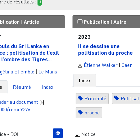
e de résultats :
3
blication
|
Article
Publication
|
Autre
7
2023
uls du Sri Lanka en
Il se dessine une
e : politisation de l’exil
politisation du proche
 l’ombre des Tigres...
Étienne Walker
|
Caen
gélina Etiemble
|
Le Mans
Index
s
Résumé
Index
Proximité
Politisat
èder au document
000/remi.9376
proche
ce - DOI
Notice