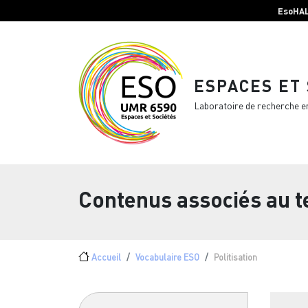
Menu top Header
Aller au contenu principal
EsoHA
ESPACES ET
Laboratoire de recherche e
Contenus associés au 
Fil d'Ariane
Accueil
Vocabulaire ESO
Politisation