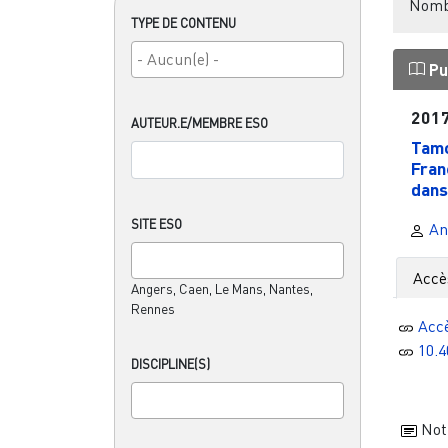
Nombr
TYPE DE CONTENU
Pu
201
AUTEUR.E/MEMBRE ESO
Tamo
Franc
dans
SITE ESO
An
Accè
Angers, Caen, Le Mans, Nantes,
Rennes
Acc
10.4
DISCIPLINE(S)
Noti