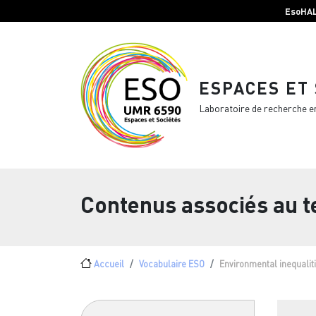
Menu top Header
Aller au contenu principal
EsoHA
ESPACES ET
Laboratoire de recherche e
Contenus associés au 
Fil d'Ariane
Accueil
Vocabulaire ESO
Environmental inequalit