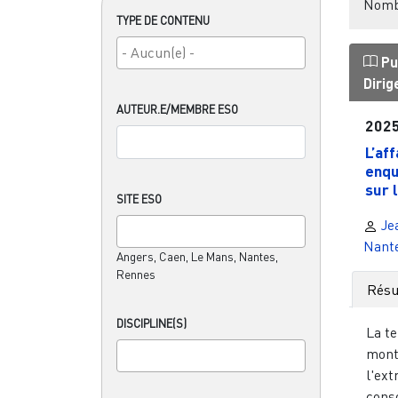
Nombr
TYPE DE CONTENU
Pu
Diri
AUTEUR.E/MEMBRE ESO
202
L’aff
enqu
sur 
SITE ESO
Je
Nant
Angers, Caen, Le Mans, Nantes,
Rennes
Rés
DISCIPLINE(S)
La t
mont
l'ext
cons