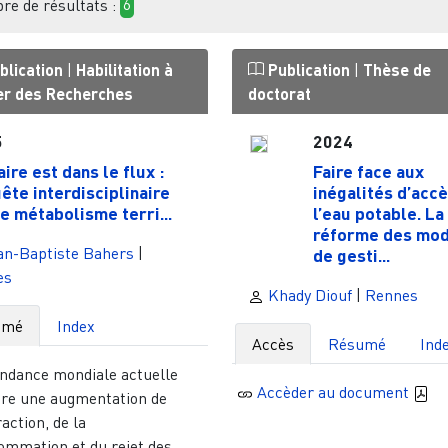
e de résultats :
6
blication
|
Habilitation à
Publication
|
Thèse de
ger des Recherches
doctorat
5
2024
aire est dans le flux :
Faire face aux
ête interdisciplinaire
inégalités d’accè
le métabolisme terri...
l’eau potable. La
réforme des mo
an-Baptiste Bahers
|
de gesti...
es
Khady Diouf
|
Rennes
umé
Index
Accès
Résumé
Ind
endance mondiale actuelle
Accèder au document
re une augmentation de
raction, de la
ommation et du rejet des