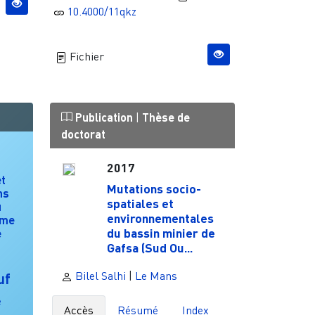
10.4000/11qkz
Fichier
Publication
|
Thèse de
doctorat
2017
et
Mutations socio-
ns
spatiales et
u
environnementales
ème
du bassin minier de
e
Gafsa (Sud Ou...
Bilel Salhi
|
Le Mans
uf
e
Accès
Résumé
Index