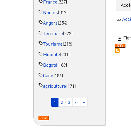
France
(327)
Accè
Nantes
(317)
Acc
Angers
(254)
Territoire
(222)
Fich
Tourisme
(218)
Mobilité
(201)
Bogotá
(189)
Caen
(186)
agriculture
(171)
Pagination
Page courante
Page
Page
Page suivante
Dernière page
1
2
3
››
»