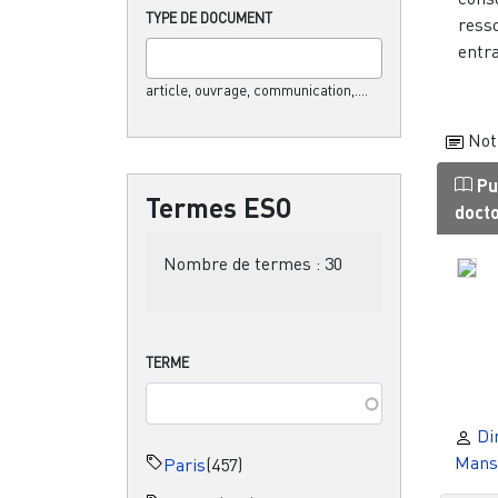
TYPE DE DOCUMENT
ress
entra
article, ouvrage, communication,....
Not
Pu
Termes ESO
doct
Nombre de termes :
30
TERME
Dim
Mans
Paris
(457)