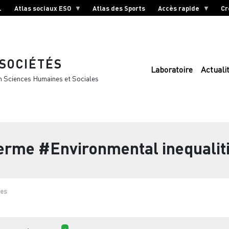
L
Atlas sociaux ESO
Atlas des Sports
Accès rapide
Cr
 SOCIÉTÉS
Laboratoire
Actuali
n Sciences Humaines et Sociales
terme
#Environmental inequalit
ies