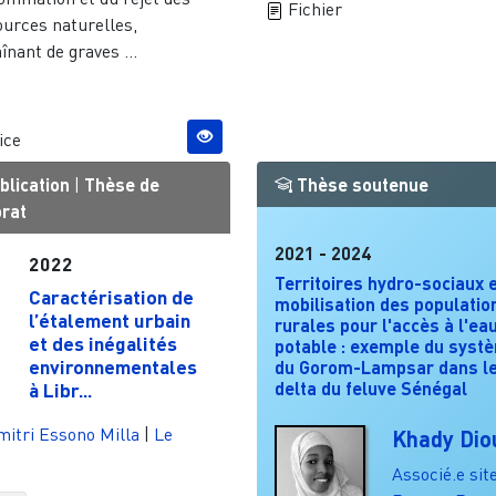
Fichier
ources naturelles,
înant de graves ...
ice
blication
|
Thèse de
Thèse soutenue
orat
2021
-
2024
2022
Territoires hydro-sociaux 
Caractérisation de
mobilisation des populatio
l’étalement urbain
rurales pour l'accès à l'ea
et des inégalités
potable : exemple du syst
environnementales
du Gorom-Lampsar dans l
delta du feluve Sénégal
à Libr...
itri Essono Milla
|
Le
Khady Dio
Associé.e sit