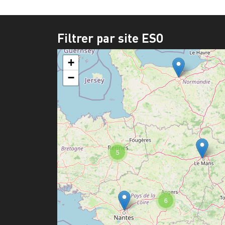
Filtrer par site ESO
+
−
5
6