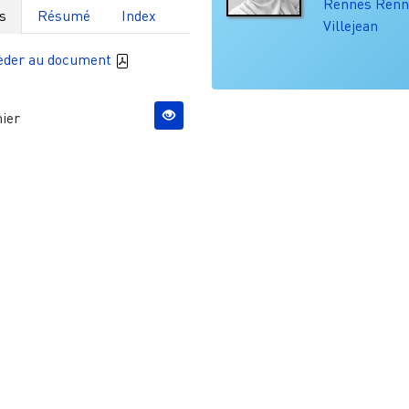
Rennes
Renn
s
Résumé
Index
Villejean
èder au document
ier