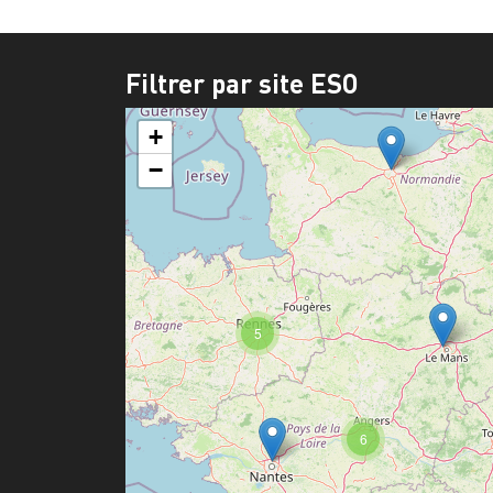
Filtrer par site ESO
+
−
5
6