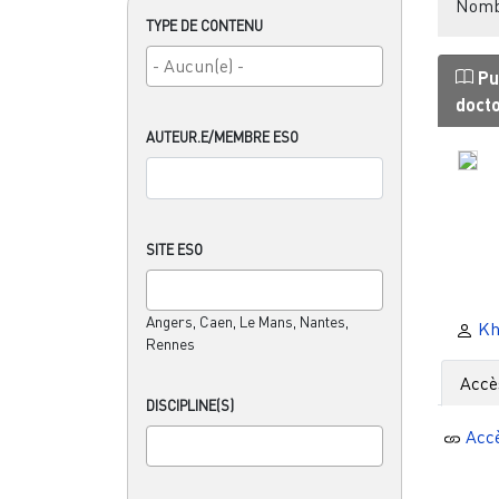
Nombr
TYPE DE CONTENU
Pu
doct
AUTEUR.E/MEMBRE ESO
SITE ESO
Angers, Caen, Le Mans, Nantes,
Kh
Rennes
Accè
DISCIPLINE(S)
Acc