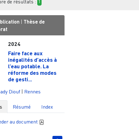
e de résultats :
1
blication
|
Thèse de
orat
2024
Faire face aux
inégalités d’accès à
l’eau potable. La
réforme des modes
de gesti...
ady Diouf
|
Rennes
s
Résumé
Index
èder au document