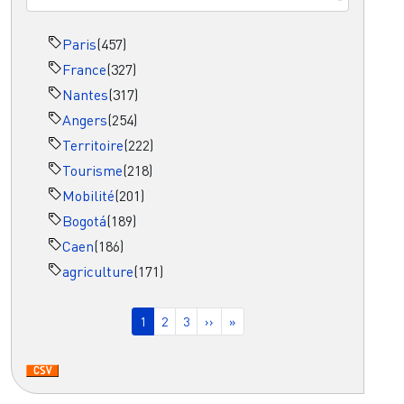
Paris
(457)
France
(327)
Nantes
(317)
Angers
(254)
Territoire
(222)
Tourisme
(218)
Mobilité
(201)
Bogotá
(189)
Caen
(186)
agriculture
(171)
Pagination
Page courante
Page
Page
Page suivante
Dernière page
1
2
3
››
»