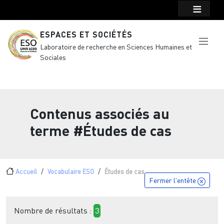
Menu top Header
Aller au contenu principal
ESPACES ET SOCIÉTÉS
Laboratoire de recherche en Sciences Humaines et
Sociales
Contenus associés au
terme
#Études de cas
Fil d'Ariane
Accueil
Vocabulaire ESO
Études de cas
Fermer l'entête
Nombre de résultats :
3