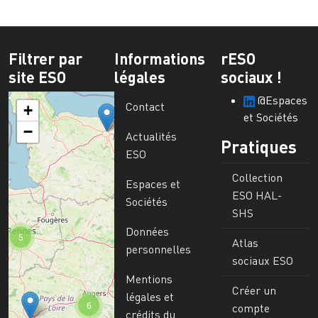
Filtrer par
Informations
rESO
site ESO
légales
sociaux !
@Espaces
Contact
+
et Sociétés
−
Actualités
Pratiques
ESO
Collection
Espaces et
ESO HAL-
Sociétés
SHS
Données
5
Atlas
personnelles
sociaux ESO
Mentions
Créer un
légales et
6
compte
crédits du