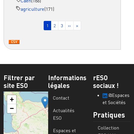
Caen
(186)
agriculture
(171)
Pagination
Page courante
Page
Page
Page suivante
Dernière page
1
2
3
››
»
Filtrer par
Informations
rESO
site ESO
légales
sociaux !
@Espaces
Contact
+
et Sociétés
−
Actualités
Pratiques
ESO
Collection
Espaces et