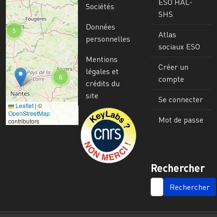
ESO HAL-
Sociétés
SHS
Données
5
Atlas
personnelles
sociaux ESO
Mentions
Créer un
légales et
6
compte
crédits du
site
Se connecter
Leaflet
|
©
Image
OpenStreetMap
Mot de passe
contributors
Rechercher
SEARCH