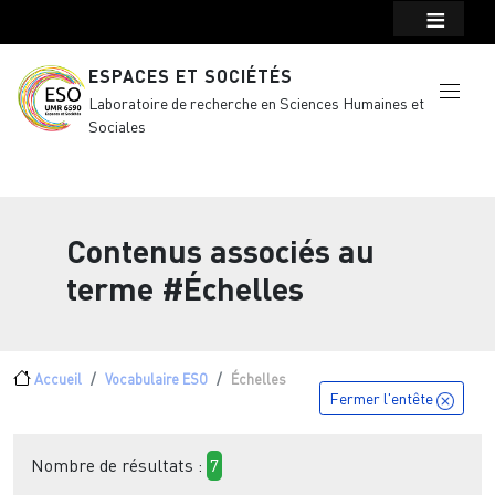
Menu top Header
Aller au contenu principal
ESPACES ET SOCIÉTÉS
Laboratoire de recherche en Sciences Humaines et
Sociales
Contenus associés au
terme
#Échelles
Fil d'Ariane
Accueil
Vocabulaire ESO
Échelles
Fermer l'entête
Nombre de résultats :
7