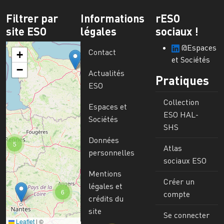
Filtrer par
Informations
rESO
site ESO
légales
sociaux !
@Espaces
Contact
+
et Sociétés
−
Actualités
Pratiques
ESO
Collection
Espaces et
ESO HAL-
Sociétés
SHS
Données
5
Atlas
personnelles
sociaux ESO
Mentions
Créer un
légales et
6
compte
crédits du
site
Se connecter
Leaflet
|
©