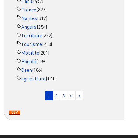
Paris
(457)
France
(327)
Nantes
(317)
Angers
(254)
Territoire
(222)
Tourisme
(218)
Mobilité
(201)
Bogotá
(189)
Caen
(186)
agriculture
(171)
Pagination
Page courante
Page
Page
Page suivante
Dernière page
1
2
3
››
»