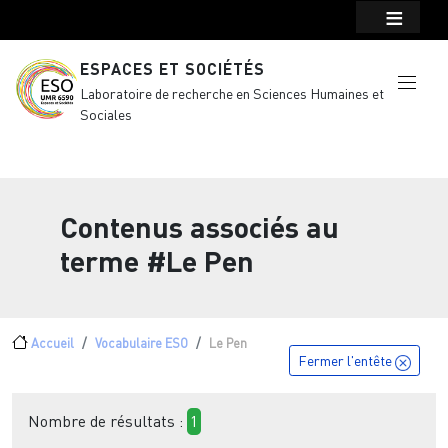
Menu top Header
Aller au contenu principal
ESPACES ET SOCIÉTÉS
Laboratoire de recherche en Sciences Humaines et
Sociales
Contenus associés au
terme
#Le Pen
Fil d'Ariane
Accueil
Vocabulaire ESO
Le Pen
Fermer l'entête
Nombre de résultats :
1