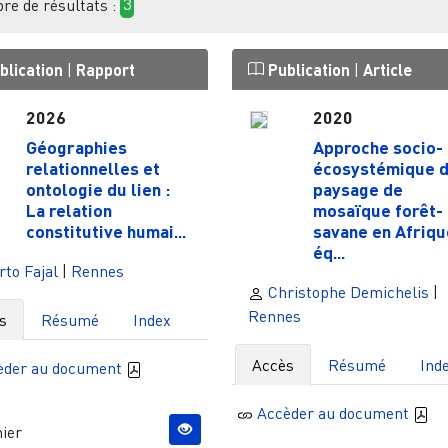
e de résultats :
3
blication
|
Rapport
Publication
|
Article
2026
2020
Géographies
Approche socio-
relationnelles et
écosystémique d
ontologie du lien :
paysage de
La relation
mosaïque forêt-
constitutive humai...
savane en Afriqu
éq...
to Fajal
|
Rennes
Christophe Demichelis
|
Rennes
s
Résumé
Index
Accès
Résumé
Ind
èder au document
Accèder au document
ier