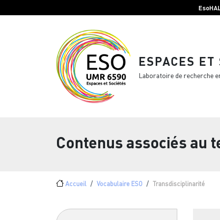
Menu top Header
Aller au contenu principal
EsoHA
ESPACES ET
Laboratoire de recherche e
Contenus associés au 
Fil d'Ariane
Accueil
Vocabulaire ESO
Transdisciplinarité