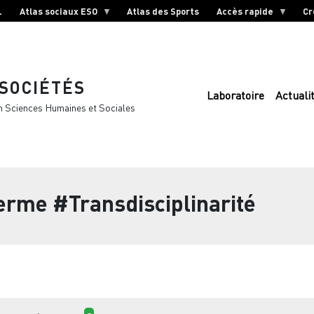
L
Atlas sociaux ESO
Atlas des Sports
Accès rapide
Cr
 SOCIÉTÉS
Laboratoire
Actuali
n Sciences Humaines et Sociales
terme
#Transdisciplinarité