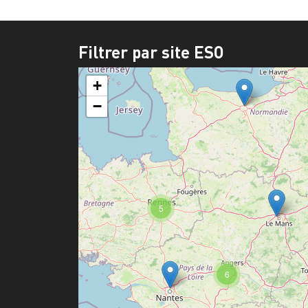
Filtrer par site ESO
+
−
5
6