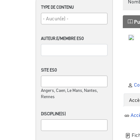
Nombr
TYPE DE CONTENU
Pu
AUTEUR.E/MEMBRE ESO
SITE ESO
Cor
Angers, Caen, Le Mans, Nantes,
Rennes
Accè
DISCIPLINE(S)
Acc
Fich