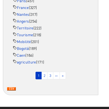
Paris
(457)
France
(327)
Nantes
(317)
Angers
(254)
Territoire
(222)
Tourisme
(218)
Mobilité
(201)
Bogotá
(189)
Caen
(186)
agriculture
(171)
Pagination
Page courante
Page
Page
Page suivante
Dernière page
1
2
3
››
»