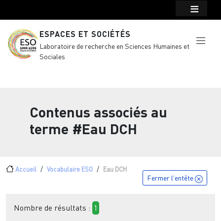
Menu top Header
Aller au contenu principal
ESPACES ET SOCIÉTÉS
Laboratoire de recherche en Sciences Humaines et
Sociales
Contenus associés au
terme
#Eau DCH
Fil d'Ariane
Accueil
Vocabulaire ESO
Eau DCH
Fermer l'entête
Nombre de résultats :
1