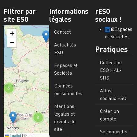
Filtrer par
Informations
rESO
site ESO
légales
sociaux !
@Espaces
Contact
+
et Sociétés
−
Actualités
Pratiques
ESO
Collection
Espaces et
ESO HAL-
Sociétés
SHS
Données
5
Atlas
personnelles
sociaux ESO
Mentions
Créer un
légales et
6
compte
crédits du
site
Se connecter
Leaflet
|
©