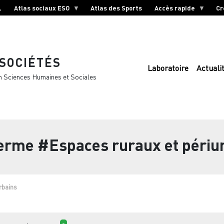
L
Atlas sociaux ESO
Atlas des Sports
Accès rapide
Cr
 SOCIÉTÉS
Laboratoire
Actuali
n Sciences Humaines et Sociales
terme
#Espaces ruraux et périu
rbains