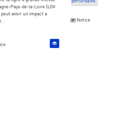
périurbains
agne-Pays-de-la-Loire (LGV
 peut avoir un impact a
Notice
...
ice