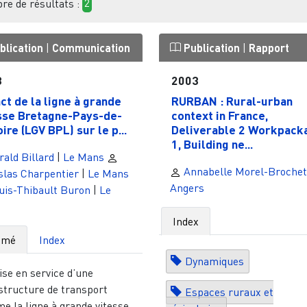
e de résultats :
2
blication
|
Communication
Publication
|
Rapport
3
2003
ct de la ligne à grande
RURBAN : Rural-urban
sse Bretagne-Pays-de-
context in France,
ire (LGV BPL) sur le p...
Deliverable 2 Workpack
1, Building ne...
ald Billard
|
Le Mans
Annabelle Morel-Brochet
slas Charpentier
|
Le Mans
Angers
uis-Thibault Buron
|
Le
Index
umé
Index
Dynamiques
ise en service d’une
structure de transport
Espaces ruraux et
e la ligne à grande vitesse