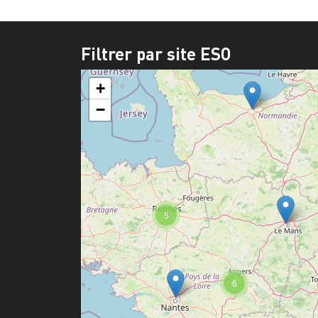
Filtrer par site ESO
+
−
5
6