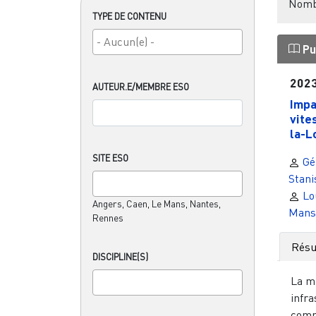
Nombr
TYPE DE CONTENU
Pu
202
AUTEUR.E/MEMBRE ESO
Impa
vite
la-Lo
SITE ESO
Gér
Stani
Lo
Angers, Caen, Le Mans, Nantes,
Mans
Rennes
Rés
DISCIPLINE(S)
La m
infra
comm