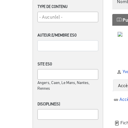
Nombr
TYPE DE CONTENU
Pu
AUTEUR.E/MEMBRE ESO
SITE ESO
Yv
Angers, Caen, Le Mans, Nantes,
Accè
Rennes
Acc
DISCIPLINE(S)
Fich