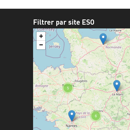
Filtrer par site ESO
+
−
5
6