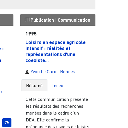
Publication
|
Communication
1995
à
Loisirs en espace agricole
 :
intensif : réalités et
représentations d'une
n
coexiste...
Yvon Le Caro
|
Rennes
Résumé
Index
ex
Cette communication présente
les résultats des recherches
menées dans le cadre d'un
DEA. Elle confirme la
prégnance des usages de loisirs