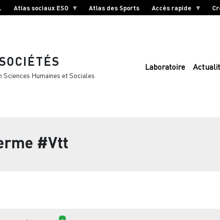
L
Atlas sociaux ESO
Atlas des Sports
Accès rapide
Cr
 SOCIÉTÉS
Laboratoire
Actuali
n Sciences Humaines et Sociales
terme
#Vtt