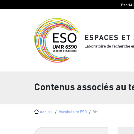
Menu top Header
Aller au contenu principal
EsoHA
ESPACES ET
Laboratoire de recherche e
Contenus associés au 
Fil d'Ariane
Accueil
Vocabulaire ESO
Vtt