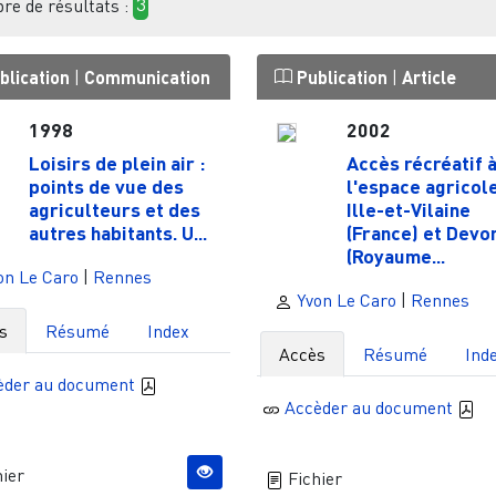
e de résultats :
3
blication
|
Communication
Publication
|
Article
1998
2002
Loisirs de plein air :
Accès récréatif 
points de vue des
l'espace agricole
agriculteurs et des
Ille-et-Vilaine
autres habitants. U...
(France) et Devo
(Royaume...
on Le Caro
|
Rennes
Yvon Le Caro
|
Rennes
s
Résumé
Index
Accès
Résumé
Ind
èder au document
Accèder au document
ier
Fichier