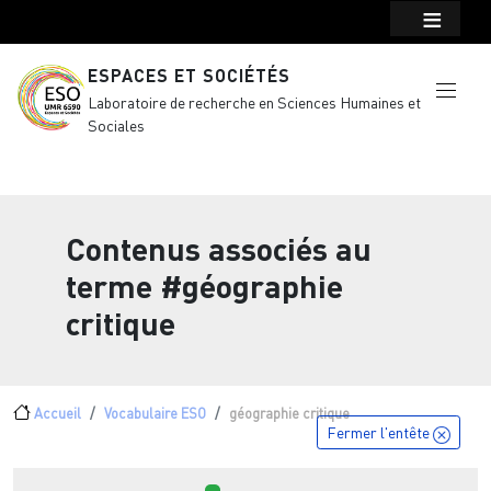
Menu top Header
Aller au contenu principal
ESPACES ET SOCIÉTÉS
Laboratoire de recherche en Sciences Humaines et
Sociales
Contenus associés au
terme
#géographie
critique
Fil d'Ariane
Accueil
Vocabulaire ESO
géographie critique
Fermer l'entête