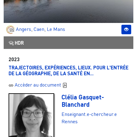
Angers
,
Caen
,
Le Mans
HDR
2023
TRAJECTOIRES, EXPÉRIENCES, LIEUX. POUR L'ENTRÉE
DE LA GÉOGRAPHIE, DE LA SANTÉ EN...
Accèder au document
Clélia Gasquet-
Blanchard
Enseignant.e-chercheur.e
Rennes