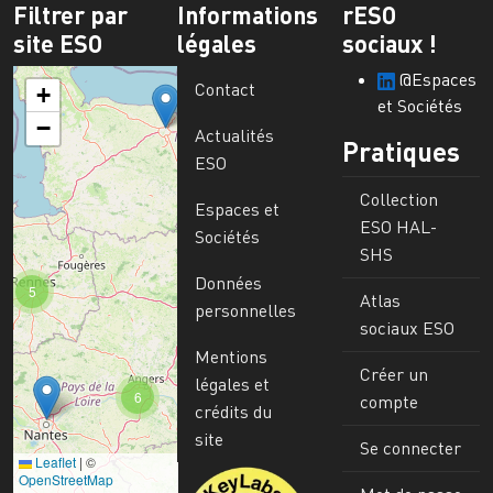
Filtrer par
Informations
rESO
site ESO
légales
sociaux !
@Espaces
Contact
+
et Sociétés
−
Actualités
Pratiques
ESO
Collection
Espaces et
ESO HAL-
Sociétés
SHS
Données
5
Atlas
personnelles
sociaux ESO
Mentions
Créer un
légales et
6
compte
crédits du
site
Se connecter
Leaflet
|
©
Image
OpenStreetMap