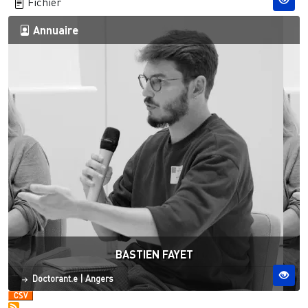
Fichier
Annuaire
BASTIEN FAYET
Statut
Site ESO
Doctorant.e
|
Angers