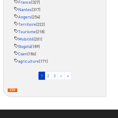
France
(327)
Nantes
(317)
Angers
(254)
Territoire
(222)
Tourisme
(218)
Mobilité
(201)
Bogotá
(189)
Caen
(186)
agriculture
(171)
Pagination
Page courante
Page
Page
Page suivante
Dernière page
1
2
3
››
»