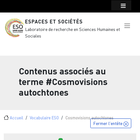
Menu top Header
Aller au contenu principal
ESPACES ET SOCIÉTÉS
Laboratoire de recherche en Sciences Humaines et
Sociales
Contenus associés au
terme
#Cosmovisions
autochtones
Fil d'Ariane
Accueil
Vocabulaire ESO
Cosmovisions autochtones
Fermer l'entête