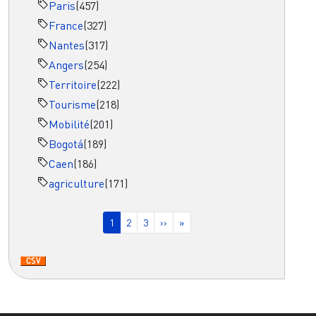
Paris
(457)
France
(327)
Nantes
(317)
Angers
(254)
Territoire
(222)
Tourisme
(218)
Mobilité
(201)
Bogotá
(189)
Caen
(186)
agriculture
(171)
Pagination
Page courante
Page
Page
Page suivante
Dernière page
1
2
3
››
»