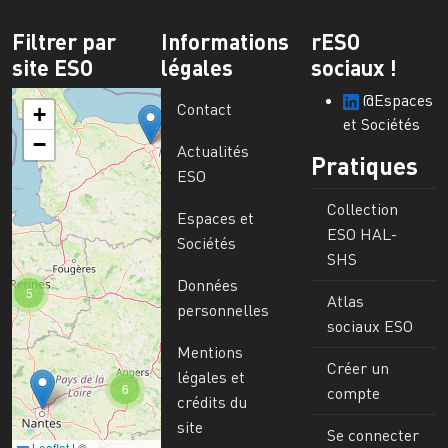
Filtrer par
Informations
rESO
site ESO
légales
sociaux !
@Espaces
Contact
+
et Sociétés
−
Actualités
Pratiques
ESO
Collection
Espaces et
ESO HAL-
Sociétés
SHS
Données
5
Atlas
personnelles
sociaux ESO
Mentions
Créer un
légales et
6
compte
crédits du
site
Se connecter
Leaflet
|
©