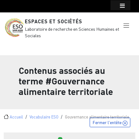
Menu top Header
Aller au contenu principal
ESPACES ET SOCIÉTÉS
Laboratoire de recherche en Sciences Humaines et
Sociales
Contenus associés au
terme
#Gouvernance
alimentaire territoriale
Fil d'Ariane
Accueil
Vocabulaire ESO
Gouvernance alimentaire territoriale
Fermer l'entête