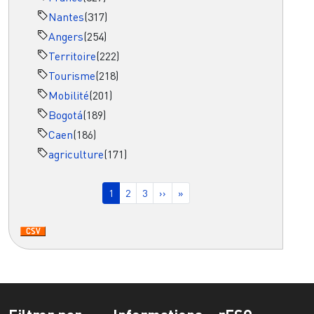
Nantes
(317)
Angers
(254)
Territoire
(222)
Tourisme
(218)
Mobilité
(201)
Bogotá
(189)
Caen
(186)
agriculture
(171)
Pagination
Page courante
Page
Page
Page suivante
Dernière page
1
2
3
››
»