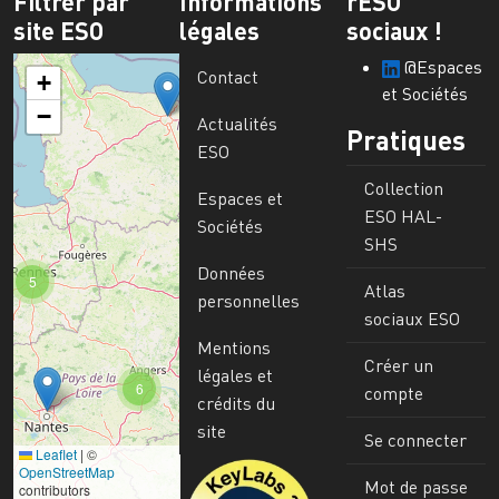
Filtrer par
Informations
rESO
site ESO
légales
sociaux !
@Espaces
Contact
+
et Sociétés
−
Actualités
Pratiques
ESO
Collection
Espaces et
ESO HAL-
Sociétés
SHS
Données
5
Atlas
personnelles
sociaux ESO
Mentions
Créer un
légales et
6
compte
crédits du
site
Se connecter
Leaflet
|
©
Image
OpenStreetMap
Mot de passe
contributors