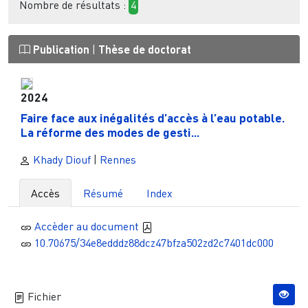
Nombre de résultats :
4
Publication
|
Thèse de doctorat
2024
Faire face aux inégalités d’accès à l’eau potable.
La réforme des modes de gesti...
Khady Diouf
|
Rennes
Accès
Résumé
Index
Accèder au document
10.70675/34e8edddz88dcz47bfza502zd2c7401dc000
Fichier