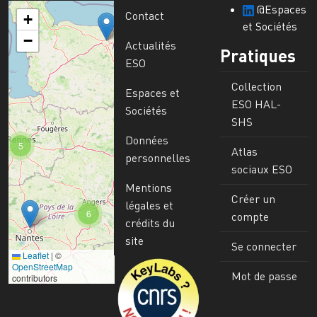
@Espaces
Contact
+
et Sociétés
−
Actualités
Pratiques
ESO
Collection
Espaces et
ESO HAL-
Sociétés
SHS
Données
5
Atlas
personnelles
sociaux ESO
Mentions
Créer un
légales et
6
compte
crédits du
site
Se connecter
Leaflet
|
©
Image
OpenStreetMap
Mot de passe
contributors