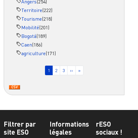
Angers
(254)
Territoire
(222)
Tourisme
(218)
Mobilité
(201)
Bogotá
(189)
Caen
(186)
agriculture
(171)
Pagination
Page courante
Page
Page
Page suivante
Dernière page
1
2
3
››
»
Filtrer par
Informations
rESO
site ESO
légales
sociaux !