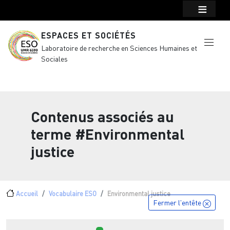
Menu top Header
Aller au contenu principal
ESPACES ET SOCIÉTÉS
Laboratoire de recherche en Sciences Humaines et
Sociales
Contenus associés au
terme
#Environmental
justice
Fil d'Ariane
Accueil
Vocabulaire ESO
Environmental justice
Fermer l'entête